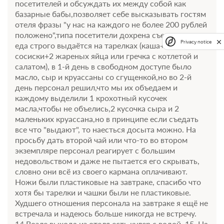
посетителей и обсуждать их между собой как
базарные бабы,позволяет себе высказывать гостям
отеля фразы "у нас на каждого не более 200 рублей
положено",типа посетители дохрена съедают, хотя
Privacy notice
еда строго выдаётся на тарелках (каша+2 мини-
сосиски+2 жареных яйца или гречка с котлетой и
салатом), в 1-й день в свободном доступе было
масло, сыр и круассаны со сгущенкой,но во 2-й
10 фото
день персонал решил,что мы их объедаем и
каждому выделили 1 крохотный кусочек
Люкс
Подробнее
масла,чтобы не объелись,2 кусочка сыра и 2
2
50м
Одна двуспальная кровать
маленьких круассана,но в принципе если съедать
Одна диван-кровать
Телевизор
все что "выдают", то наесться досыта можно. На
просьбу дать второй чай или что-то во втором
Сплит-система
экземпляре персонал реагирует с большим
недовольством и даже не пытается его скрывать,
2 гостя
словно они всё из своего кармана оплачивают.
Ножи были пластиковые на завтраке, спасибо что
Моментальное подтверждение
хотя бы тарелки и чашки были не пластиковые.
В стоимость входит:
Худшего отношения персонала на завтраке я ещё не
Стандартный тариф, Без питания
встречала и надеюсь больше никогда не встречу.
При отмене оплата не возвращается
14.Возле выхода из отеля есть кулер с водой. 15. На