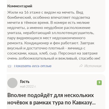
Сумма предоплаты составляет 420 руб.
Комментарий
Жили на 16 этаже с видом на мечеть. Вид
4 000
Забронировать
бомбический, особенно впечатляет подсветка
мечети в тёмное время. В номере есть мелкие
недочеты, а именно неудобное расположение
2 гостя
унитаза, неработающий эл.полотенцесушитель,
Моментальное подтверждение
пару виднеющихся мест недозаконченного
В стоимость входит:
Г
ремонта. Кондиционер и фен работают. Завтрак
Основной тариф, Включен завтрак
вкусный и достаточно плотный - яичница с
При отмене оплата не возвращается
сосисками, каша, хлеб, сыр. Персонал на завтраке
очень доброжелательный и вежливый, спасибо им!
Требуется внесение предоплаты в течение 1 часа.
Сумма предоплаты составляет 525 руб.
Показать весь отзыв
Источник
5 000
Забронировать
Гость
9
май 2022 г.
Еще 5 тарифов
Вполне подойдёт для нескольких
всего 8 предложений
ночёвок в рамках тура по Кавказу...