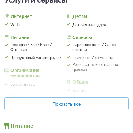
4 800
Забронировать
Интернет
Детям
Еще 5 тарифов
Wi-Fi
Детская площадка
всего 8 предложений
Питание
Сервисы
Ресторан / Бар / Кафе /
Парикмахерская / Салон
Столовая
красоты
Продуктовый магазин рядом
Прачечная / химчистка
Регистрация иностранных
Организация
граждан
мероприятий
Общие
Банкетный зал
Банкомат
Парковка
Места для курения
Показать все
Автостоянка / Парковка
Другое
Не допускается размещение
с домашними животными
Питание
4 фото