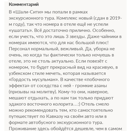
Комментарий
В «Шали-Сити» мы попали в рамках
экскурсионного тура. Комплекс новый (сдан в 2019-
м году), так что номера в отеле ещё не успели
«ушатать». Всё достаточно прилично. Особенно,
если учесть, что это лишь 3 звезды. Даже чайники в
номерах имеются, что для нас большой плюс!
Персонал нормальный, вежливый. Да, уборка не
очень, но когда ты фактически только ночуешь в
отеле, это не столь актуально. Если повезёт с
номером, то будет прекрасный вид на красивую, в
узбекском стиле мечеть, которая называется
«Гордость мусульман». В качестве «побочного
6 фото
эффекта» от соседства с ней - громкие азаны
Семейный полулюкс
Подробнее
(призывы на молитву). Кому-то они, наверное,
2
мешают отдыхать, а по нам так только придают
40м
Одна двуспальная кровать
эдакого восточного колорита…:) Отель смело
Телевизор
Сплит-система
можно рекомендовать тем, кто самостоятельно
путешествует по Кавказу на своём авто или в
2 гостя
формате автобусного экскурсионного тура.
Проживание здесь обойдётся дешевле, чем в самом
Моментальное подтверждение