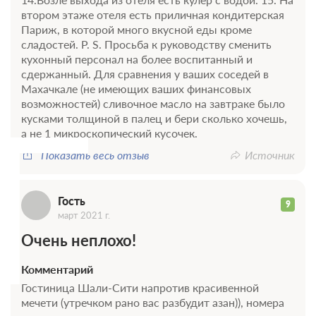
Требуется внесение предоплаты в течение 1 часа.
втором этаже отеля есть приличная кондитерская
Сумма предоплаты составляет 914 руб.
Париж, в которой много вкусной еды кроме
сладостей. P. S. Просьба к руководству сменить
8 700
Забронировать
кухонный персонал на более воспитанный и
сдержанный. Для сравнения у ваших соседей в
Г
Махачкале (не имеющих ваших финансовых
2 гостя
возможностей) сливочное масло на завтраке было
Моментальное подтверждение
кусками толщиной в палец и бери сколько хочешь,
В стоимость входит:
а не 1 микроскопический кусочек.
Стандартный тариф, Без питания
Показать весь отзыв
Источник
При отмене оплата не возвращается
Требуется внесение предоплаты в течение 1 часа.
Сумма предоплаты составляет 914 руб.
Гость
9
март 2021 г.
8 700
Забронировать
Очень неплохо!
Комментарий
2 гостя
Гостиница Шали-Сити напротив красивенной
Моментальное подтверждение
мечети (утречком рано вас разбудит азан)), номера
В стоимость входит: