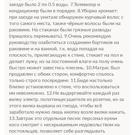
заезде было 2 по 0.5 воды. 7.Телевизор и
2 гостя
кондиционер были в порядке. 8.Уборка хромает:
Моментальное подтверждение
при заезде на унитазе обнаружен курчавый волос с
В стоимость входит:
того самого места, также чёрные волосы были на
Основной тариф, Включен завтрак
раковине. На стаканах были грязные разводы
При отмене оплата не возвращается
(пришлось перемывать). 9.Очень рекомендую
Требуется внесение предоплаты в течение 1 часа.
руководству озаботиться созданием бортиков на
Сумма предоплаты составляет 756 руб.
раковине и на ванной, т.к. вода попадая на
плоскость, прилегающую к стене, стекает на пол и
7 200
Забронировать
делает лужу, из-за постоянной влаги на полу очень
быстро может завестись плесень. 10.Матрас был
продавлен с обеих сторон, комфортно спалось
Еще 5 тарифов
только строго посередине. 11.Биде настолько
близко установлено к стене, что воспользоваться
всего 8 предложений
им невозможно. 12.Не выдергивайте каждый раз
вилку электр. полотенцесушителя из розетки, из-за
этого вилка вырвана из гнезда, чтобы всё
заработало нужно лишь кнопку возле вилки нажать.
13.Завтрак это отдельная песня: персонал кухни
косо смотрит с нескрываемым недовольством на
постояльцев, позволяет себе разглядывать