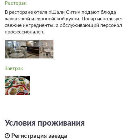
Ресторан
Двухместный номер с 2 отдельными
В ресторане отеля «Шали Сити» подают блюда
кроватями
Подробнее
кавказской и европейской кухни. Повар использует
2
25м
Две односпальных кровати
свежие ингредиенты, а обслуживающий персонал
Телевизор
Сплит-система
профессионален.
2 гостя
Моментальное подтверждение
В стоимость входит:
Завтрак
Стандартный тариф, Без питания
При отмене оплата не возвращается
Требуется внесение предоплаты в течение 1 часа.
Сумма предоплаты составляет 399 руб.
3 800
Забронировать
Условия проживания
2 гостя
Моментальное подтверждение
Регистрация заезда
В стоимость входит: