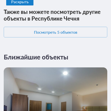
Раскрыть
всего 8 предложений
Также вы можете посмотреть другие
объекты в Республике Чечня
Посмотреть 5 объектов
Ближайшие объекты
4 фото
Двухместный номер Делюкс с 1 кроватью
Подробнее
2
30м
Одна двуспальная кровать