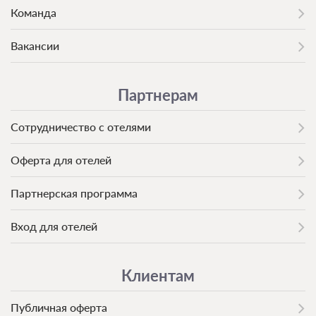
Команда
1 гость
Моментальное подтверждение
Вакансии
В стоимость входит:
Стандартный тариф, Без питания
Партнерам
При отмене оплата не возвращается
Требуется внесение предоплаты в течение 1 часа.
Сумма предоплаты составляет 294 руб.
Сотрудничество с отелями
2 800
Забронировать
Оферта для отелей
Партнерская программа
1 гость
Моментальное подтверждение
Вход для отелей
В стоимость входит:
Основной тариф, Включен завтрак
При отмене оплата не возвращается
Клиентам
Требуется внесение предоплаты в течение 1 часа.
Сумма предоплаты составляет 368 руб.
Публичная оферта