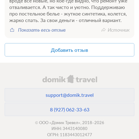
вроде все новые, но кое-где видно, что ремонт уже
Основной тариф, Включен завтрак
отваливается. А так чисто и уютно. Поддерживаю
При отмене оплата не возвращается
про постельное белье - жуткое синтетика, колется,
Требуется внесение предоплаты в течение 1 часа.
жарко спать. За свои деньги - отличный вариант.
Сумма предоплаты составляет 966 руб.
Показать весь отзыв
Источник
9 200
Забронировать
Добавить отзыв
Еще 5 тарифов
всего 8 предложений
support@domik.travel
8 (927) 062-33-63
© ООО «Домик Тревел», 2018–2026
ИНН: 3443140080
ОГРН: 1183443012477