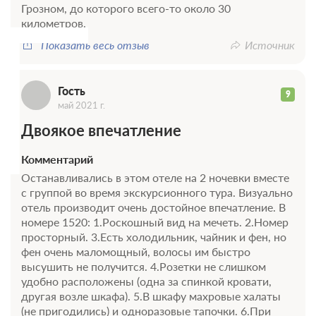
Г
Грозном, до которого всего-то около 30
В стоимость входит:
километров.
Стандартный тариф, Без питания
Показать весь отзыв
Источник
При отмене оплата не возвращается
Требуется внесение предоплаты в течение 1 часа.
Сумма предоплаты составляет 662 руб.
Гость
9
май 2021 г.
6 300
Забронировать
Двоякое впечатление
2 гостя
Комментарий
Моментальное подтверждение
Останавливались в этом отеле на 2 ночевки вместе
В стоимость входит:
с группой во время экскурсионного тура. Визуально
Стандартный тариф, Без питания
отель производит очень достойное впечатление. В
При отмене оплата не возвращается
номере 1520: 1.Роскошный вид на мечеть. 2.Номер
просторный. 3.Есть холодильник, чайник и фен, но
Требуется внесение предоплаты в течение 1 часа.
фен очень маломощный, волосы им быстро
Сумма предоплаты составляет 662 руб.
высушить не получится. 4.Розетки не слишком
удобно расположены (одна за спинкой кровати,
6 300
Забронировать
другая возле шкафа). 5.В шкафу махровые халаты
(не пригодились) и одноразовые тапочки. 6.При