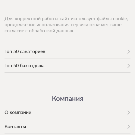
Для корректной работы сайт использует файлы cookie,
продолжение использования сервиса означает ваше
3 фото
согласие с обработкой данных.
Одноместный номер
Подробнее
2
15м
Одна односпальная кровать
Топ 50 санаториев
Сплит-система
Топ 50 баз отдыха
1 гость
Моментальное подтверждение
В стоимость входит:
Стандартный тариф, Без питания
Компания
При отмене оплата не возвращается
Требуется внесение предоплаты в течение 1 часа.
О компании
Сумма предоплаты составляет 294 руб.
Контакты
2 800
Забронировать