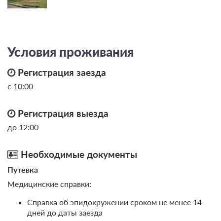
- синдром хронической усталости
- гидроколонотерапия
- соляриты
- кишечное орошение
- микроклизмы
Условия проживания
- заболевания периферической нервной системы::
Регистрация заезда
- люмбаго
ЛФК:
с 10:00
- мононевропатии верхней, нижней конечностей
- лечебная гимнастика
и другие мононевропатии
- лечебное плавание
Регистрация выезда
- остеохондроз позвоночника с корешковым
- механотерапия
до 12:00
синдромом
- терренкуротерапия
- полиневриты
Необходимые документы
- полиневропатии
Путевка
Массажное отделение:
- поражения лицевого нерва (неврит и невралгия)
Медицинские справки:
- антицеллюлитный массаж
- поражения нервных корешков и сплетений
Справка об эпидокружении сроком не менее 14
(невриты, плекситы)
- вакуумный массаж (баночный массаж, аппаратом
дней до даты заезда
lpg)