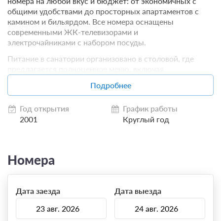
номера на любой вкус и бюджет: от экономичных с
общими удобствами до просторных апартаментов с
камином и бильярдом. Все номера оснащены
современными ЖК-телевизорами и
электрочайниками с набором посуды.
Питание в санатории организовано в столовой, где
предлагается полноценное меню, включая
диетические блюда. Для оздоровления и релаксации
Подробнее
гостей работает банный комплекс с бассейном,
сауной, хаммамом и кедровой бочкой.
Год открытия
График работы
2001
Круглый год
Номера
Дата заезда
Дата выезда