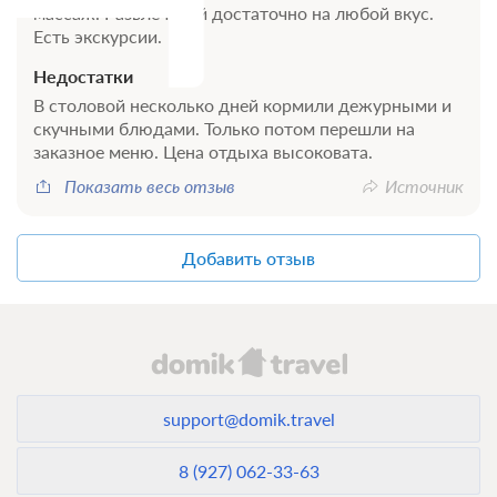
массаж. Развлечений достаточно на любой вкус.
переломов позвоночника
Есть экскурсии.
- смещение межпозвоночного диска
Недостатки
В столовой несколько дней кормили дежурными и
скучными блюдами. Только потом перешли на
заказное меню. Цена отдыха высоковата.
Заболевания органов дыхания и ЛОР-органов:
Показать весь отзыв
Источник
- заболевания лор-органов::
- гайморит хронический
Добавить отзыв
- ларингит хронический
- отиты хронические
- потеря слуха и тугоухость
- ринит хронический
support@domik.travel
- синусит хронический
- состояние после хирургического лечения
8 (927) 062-33-63
болезней носоглотки