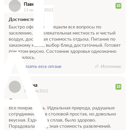
П
Павел
- внутрисуставные поражения колена, мениска
10
13 октября 2022
- врожденные деформации бедра
Достоинства
- остеохондроз бедра и таза юношеский
Быстро оформили, решили все вопросы по
А
заселению. Привлекательная местность и чистый
- остеохондроз позвоночника
воздух, доступная стоимость отдыха. Питание по
- подагра идиопатическая
заказному меню, выбор блюд достаточный. Готовят
при этом вкусно. Состояние здоровья однозначно
- полиартриты, полиартроз, полиостеоартроз
улучшилось.
- ревматоидный артрит
Показать весь отзыв
Источник
- ревматоидный артрит юношеский
- ревматоидный полиартрит
Алена
10
19 июля 2022
- синовиты, теносиновиты
Достоинства
- сколиоз (I-II степени)
Все понравилось. Идеальная природа, радушные
- спондилез
сотрудники. Еда в столовой простая, но довольно
вкусная. Ездили на сплав, было здорово.
Порадовала доступная стоимость развлечений.
- последствия перенесенных заболеваний: