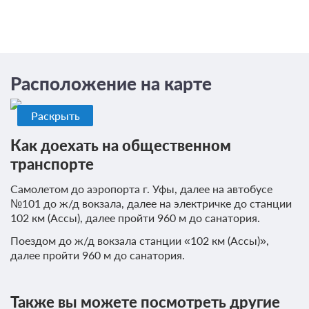
- поражения тройничного нерва (неврит и
невралгия)
- вибромассаж
- радукулопатия, радикулиты
- вибротракционный массаж
- травмы нервных корешков и сплетений,
- зональный лечебный классический массаж
спинномозговых нервов, плечевого пояса и верхней
Расположение на карте
- лимфодренажный массаж
конечности, тазового пояса и нижней конечности
- термическая массажная кровать
Раскрыть
- точечный массаж
- заболевания центральной нервной системы: :
Как доехать на общественном
- урологический массаж
- ДЦП (детский церебральный паралич)
транспорте
- внутримозговое кровоизлияние (через 4-6
Самолетом до аэропорта г. Уфы, далее на автобусе
месяцев), последствия
Питание по лечебной программе
№101 до ж/д вокзала, далее на электричке до станции
102 км (Ассы), далее пройти 960 м до санатория.
- внутричерепная травма (через 4 мес. после
Питьевое лечение минеральной водой
закрытой, 6 мес. после открытой черепно-мозговой
Поездом до ж/д вокзала станции «102 км (Ассы)»,
Психотерапия:
травмы без выраженной внутричерепной и
далее пройти 960 м до санатория.
артериальной гипертензии, судорожных припадков
- электросон
и психических расстройств)
Также вы можете посмотреть другие
- все виды ишемического инсульта (инфаркта