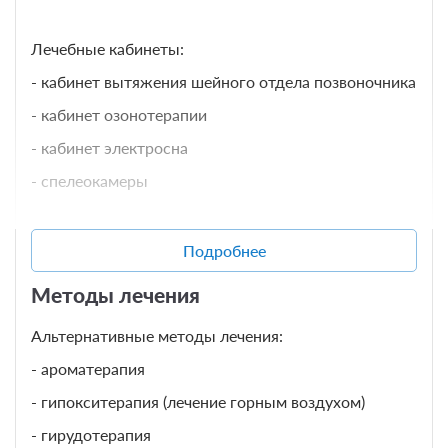
везикулит)
Лечебные кабинеты:
- уретрит и уретрaльный синдром
- кабинет вытяжения шейного отдела позвоночника
- эпидидимиты, орхиты
- кабинет озонотерапии
- кабинет электросна
- спелеокамеры
Заболевания желудочно-кишечного тракта:
- заболевания желудка:
Массажное отделение:
Подробнее
- гастрит и дуоденит
- массажные кабинеты
- язва гастроеюнальная
Методы лечения
- термическая массажная кровать
- язвенная болезнь желудка и
Альтернативные методы лечения:
двенадцатиперстной кишки в стадии ремиссии
- ароматерапия
Отделение аппаратной физиотерапии
- гипокситерапия (лечение горным воздухом)
- заболевания желчного пузыря, желчевыводящих
Отделение гидропатии
путей и поджелудочной железы::
- гирудотерапия
Отделение грязелечения