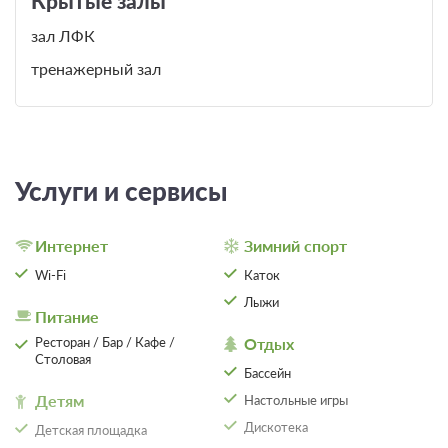
Крытые залы
- ультратонотерапия
зал ЛФК
- заболевания пищевода:
- электросон
тренажерный зал
- ахалазия кардиальной части
- электростимуляция
- гастроэзофагеальный рефлюкс
- электрофорез лекарственный
- эзофагит
- эрозия, язва пищевода
Услуги и сервисы
Бальнеотерапия:
- лечебные ванны::
Интернет
Зимний спорт
Заболевания кожи:
Wi-Fi
Каток
- 4-х камерные ванны
Лыжи
- аллергические кожные заболевания
- ароматические ванны
Питание
(аллергодерматозы)::
Ресторан / Бар / Кафе /
Отдых
- гидромассажные ванны
Столовая
- аллергический контактный дерматит,
Бассейн
- йодобромные ванны
крапивница
Детям
Настольные игры
- пантовые ванны
- пуриго (почесуха)
Дискотека
Детская площадка
- скипидарные ванны