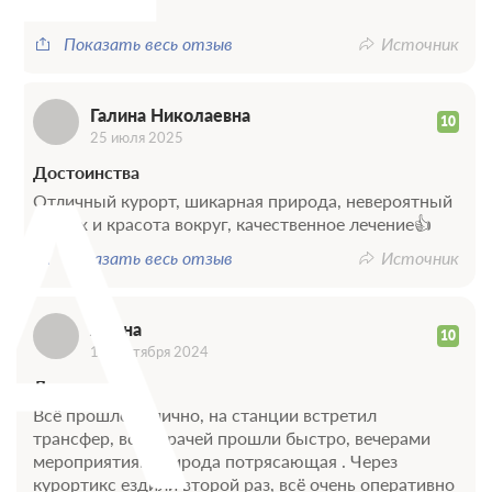
Г
-
- токсическая энцефалопатия
Показать весь отзыв
Источник
А
Галина Николаевна
10
Заболевания опорно-двигательного аппарата,
25 июля 2025
болезни костно-мышечной системы:
Достоинства
- заболевания костных тканей::
Отличный курорт, шикарная природа, невероятный
воздух и красота вокруг, качественное лечение👍
- остеомиелит хронический (кроме
туберкулезного)
Показать весь отзыв
Источник
- остеохондродисплазия с дефектами роста
трубчатых костей и позвоночника
Алёна
10
12 сентября 2024
- заболевания мягких тканей, скелетных мышц,
Достоинства
сухожилий::
Всё прошло отлично, на станции встретил
трансфер, всех врачей прошли быстро, вечерами
- миозит
мероприятия. Природа потрясающая . Через
- тендиниты хронические и энтезопатии нижних
курортикс ездили второй раз, всё очень оперативно