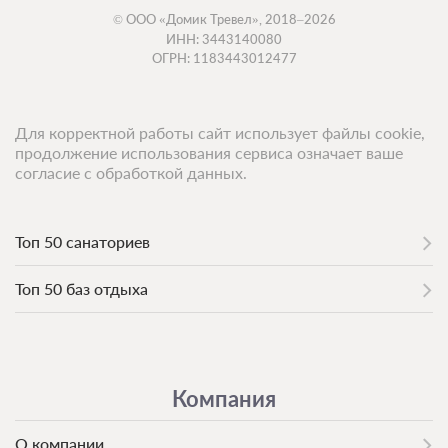
© ООО «Домик Тревел», 2018–2026
- тонзиллит хронический
ИНН: 3443140080
- фарингит хронический
ОГРН: 1183443012477
- фронтит хронический
- хронический катар среднего уха и слуховой
Для корректной работы сайт использует файлы cookie,
трубы в стадии ремиссии
продолжение использования сервиса означает ваше
согласие с обработкой данных.
- профессиональные поражения легких (т.е.
пневмокониозы)::
Топ 50 санаториев
- антракоз
Топ 50 баз отдыха
- асбестоз
- биссиноз
- сидероз
- силикоз
Компания
О компании