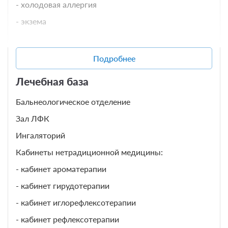
- холодовая аллергия
- экзема
Андрологические заболевания:
Подробнее
- половые расстройства у мужчин:
Лечебная база
- мужское бесплодие (олигоспермия)
Бальнеологическое отделение
- преждевременная эякуляция
Зал ЛФК
- сексуальная дисфункция
Ингаляторий
- эректильная дисфункция (импотенция)
Кабинеты нетрадиционной медицины:
- кабинет ароматерапии
- хронические воспалительные заболевания
мужской половой сферы::
- кабинет гирудотерапии
- болезни предстательной железы (хронический
- кабинет иглорефлексотерапии
простатит)
- кабинет рефлексотерапии
- болезни семенного пузырька (хронический