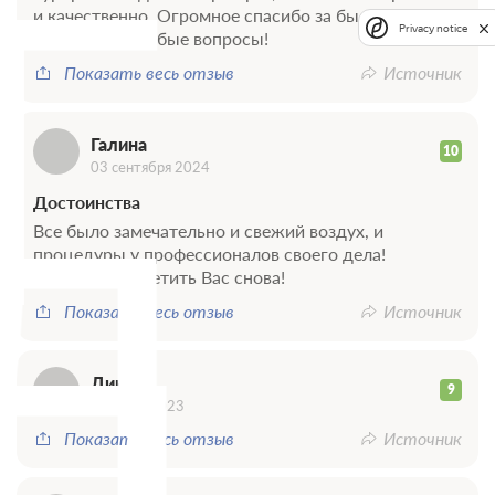
Г
конечностей, исключая стопу
и качественно. Огромное спасибо за быструю
Privacy notice
реакцию на любые вопросы!
- фибробластические нарушения (контрактура
Дюпюитрена, подошвенный фасцит)
Показать весь отзыв
Источник
- заболевания суставов и позвоночника::
Галина
10
Д
03 сентября 2024
- артроз коленного сустава (гонартроз)
Достоинства
- артроз тазобедренного сустава (коксартроз)
Все было замечательно и свежий воздух, и
- артрозы
процедуры у профессионалов своего дела!
Планирую посетить Вас снова!
- артропатии реактивные
Показать весь отзыв
Источник
- артропатия псориатическая
- безоперационное лечение межпозвоночных
Динар
грыж
9
24 июля 2023
- болезнь Бехтерева (анкилозирующий
Показать весь отзыв
Источник
спондилит)
- бурситы хронические