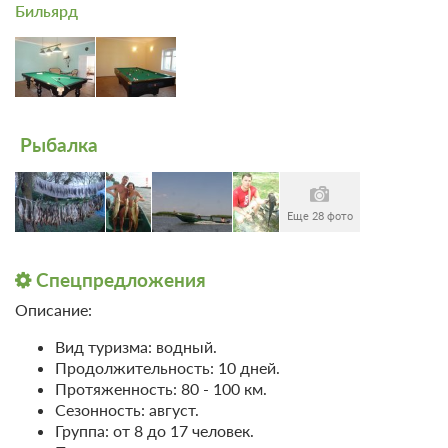
Бронирование по запросу
Бильярд
В стоимость входит:
Без питания
При отмене оплата не возвращается
Требуется внесение предоплаты в течение 2 часов
после подтверждения бронирования. Сумма предоплаты
составляет 315 руб.
Рыбалка
3 000
Забронировать
Еще 28 фото
Еще 1 тариф
Спецпредложения
всего 4 предложения
Описание:
Вид туризма: водный.
Продолжительность: 10 дней.
Протяженность: 80 - 100 км.
Сезонность: август.
Группа: от 8 до 17 человек.