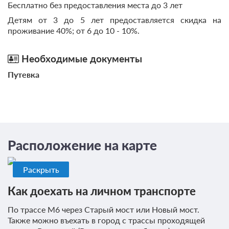
Бесплатно без предоставления места до 3 лет
после подтверждения бронирования. Сумма предоплаты
составляет 441 руб.
Детям от 3 до 5 лет предоставляется скидка на
проживание 40%; от 6 до 10 - 10%.
4 200
Забронировать
Необходимые документы
2 гостя
Путевка
Бронирование по запросу
В стоимость входит:
Без питания
При отмене оплата не возвращается
Требуется внесение предоплаты в течение 2 часов
Расположение на карте
после подтверждения бронирования. Сумма предоплаты
составляет 441 руб.
Раскрыть
4 200
Забронировать
Как доехать на личном транспорте
1 гость
По трассе М6 через Старый мост или Новый мост.
Также можно въехать в город с трассы проходящей
Бронирование по запросу