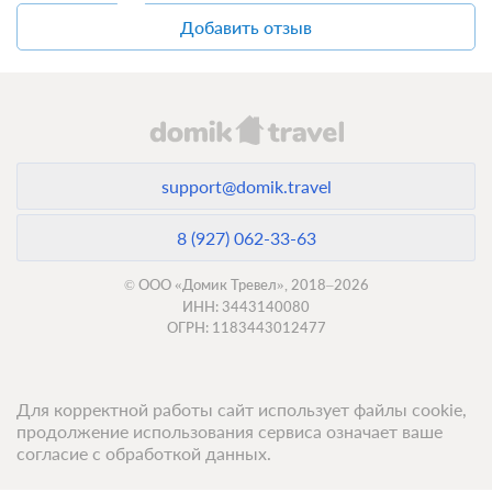
Без питания
Добавить отзыв
При отмене оплата не возвращается
Требуется внесение предоплаты в течение 2 часов
после подтверждения бронирования. Сумма предоплаты
составляет 315 руб.
3 000
Забронировать
support@domik.travel
Еще 1 тариф
8 (927) 062-33-63
всего 4 предложения
© ООО «Домик Тревел», 2018–2026
ИНН: 3443140080
ОГРН: 1183443012477
Для корректной работы сайт использует файлы cookie,
продолжение использования сервиса означает ваше
согласие с обработкой данных.