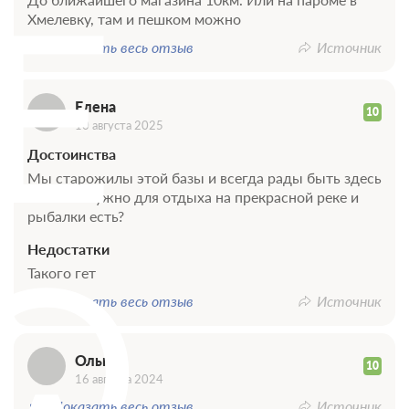
Е
В стоимость входит:
Хмелевку, там и пешком можно
Без питания
Показать весь отзыв
Источник
При отмене оплата не возвращается
Требуется внесение предоплаты в течение 2 часов
после подтверждения бронирования. Сумма предоплаты
Елена
10
составляет 315 руб.
10 августа 2025
3 000
Достоинства
Забронировать
Мы старожилы этой базы и всегда рады быть здесь
: все что нужно для отдыха на прекрасной реке и
Еще 1 тариф
рыбалки есть?
О
всего 4 предложения
Недостатки
Такого гет
Показать весь отзыв
Источник
Ольга
10
16 августа 2024
Показать весь отзыв
Источник