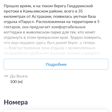
Прошло время, и на тихом берегу Гандуринской
протоки в Камызякском районе, всего в 35
километрах от Астрахани, появилась уютная база
отдыха «Парус». Расположенная на территории в 5
гектаров, она предлагает комфортабельные
коттеджи в живописном парке для тех, кто хочет
отдохнуть в этом прекрасном крае. Трудно поверить,
что еще недавно здесь был дикий берег, а теперь
— благоустроенная зона отдыха с великолепным
ландшафтом, удобными жилыми зонами у каждого
домика, понтонами для купания и причалами для
водного транспорта. Красивая, подсвеченная
Подробнее
набережная с плакучими ивами создает
неповторимую атмосферу, а в кронах деревьев по-
До Волги
прежнему слышно пение птиц.
100 (м)
Номера