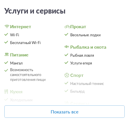
Услуги и сервисы
Интернет
Прокат
Wi-Fi
Весельные лодки
Бесплатный Wi-Fi
Рыбалка и охота
6 фото
Питание
Рыбная ловля
Гостиничный дом № 3п
Подробнее
Мангал
Услуги егеря
Один дом поделен на две половинки. Раздельные входы.
Возможность
Одна полутороспальная кровать
Телевизор
самостоятельного
Спорт
приготовления пищи
Сплит-система
Настольный теннис
Кухня
Бильярд
2 гостя
Холодильник
Сервисы
Бронирование по запросу
Плита
Показать все
Трансфер (бесплатный)
В стоимость входит:
Кухонные принадлежности
Экскурсионное
Без питания
обслуживание
При отмене оплата не возвращается
Парковка