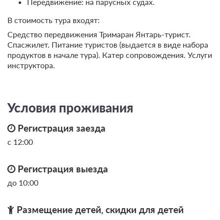
Передвижение: на парусных судах.
В стоимость тура входят:
Средство передвижения Тримаран Янтарь-турист.
Спасжилет. Питание туристов (выдается в виде набора
продуктов в начале тура). Катер сопровождения. Услуги
инструктора.
7 фото
Гостиничный дом № 3л
Подробнее
Условия проживания
Один дом поделен на две половинки. Раздельные входы.
Одна односпальная кровать
Телевизор
Регистрация заезда
Сплит-система
с 12:00
2 гостя
Регистрация выезда
Бронирование по запросу
В стоимость входит:
до 10:00
Без питания
При отмене оплата не возвращается
Размещение детей, скидки для детей
Требуется внесение предоплаты в течение 2 часов