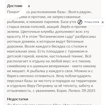
Требуется внесение предоплаты в течение 2 часов
после подтверждения бронирования. Сумма предоплаты
Достоинства
составляет 441 руб.
Понравилось расположение базы : Волга рядом ,
малые реки и протоки, не запрессованные
4 200
Забронировать
рыбаками, и никаких паромов. База утопает в тени
Privacy notice
старых вязов.тополей, акаций ,берёз и прочей
зелени. Цветочные клумбы дополняют всю эту
2 гостя
красоту. И в этом "ботаническом саду" разбросаны
Бронирование по запросу
уютные домики, к которым ведут бетонные
В стоимость входит:
дорожки. Возле каждого беседка со столом и
мангальная зона. Есть площадки с турником и
Без питания
детской горкой, качели, настольный теннис. Всё
При отмене оплата не возвращается
располагает к отдыху на любой вкус: и к тихому
Требуется внесение предоплаты в течение 2 часов
семейному и к шумным вечеринкам - никто никому
после подтверждения бронирования. Сумма предоплаты
не мешает. А рыбалка у каждого своя. Можно и с
составляет 441 руб.
берега неплохо отловиться. Хочу поблагодарить
персонал базы за чистоту и порядок на территории
4 200
Забронировать
и отдельно Веру Петровну за её теплоту, заботу и
отзывчивость. с уважением, Борис Лелюх. 09.2025
1 гость
Недостатки
Бронирование по запросу
До ближайшего магазина 10км. Или на пароме в