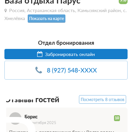
База отдыха Парус
Россия, Астраханская область, Камызякский район, с.
Хмелёвка
Показать на карте
Отдел бронирования
Забронировать онлайн
8 (927) 548-XXXX
Б
Отзывы гостей
Посмотреть 8 отзывов
Борис
10
15 сентября 2025
Понравилось расположение базы : Волга рядом ,