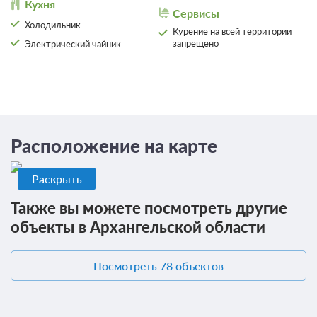
Кухня
Сервисы
Холодильник
Курение на всей территории
запрещено
Электрический чайник
15 фото
Одноместный номер «Комфорт»
Подробнее
2
12м
Телевизор
Ванная комната в номере
Расположение на карте
Общая ванная комната
Раскрыть
Завтрак
Также вы можете посмотреть другие
2 800
объекты в Архангельской области
ЗА НОЧЬ ДЛЯ 1 ГОСТЯ
Посмотреть 78 объектов