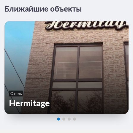
Ближайшие объекты
7 фото
Стандартный двухместный номер с 2
отдельными кроватями
Подробнее
2
15м
Телевизор
Ванная комната в номере
Отель
Общая ванная комната
Hermitage
Завтрак
2 500