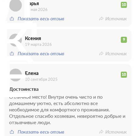
Д
Дарья
10
К
12 мая 2026
Показать весь отзыв
Источник
Ксения
9
Е
19 марта 2026
Показать весь отзыв
Источник
Елена
10
10 сентября 2025
Достоинства
Отличное место! Внутри очень чисто и по
домашнему уютно, есть абсолютно все
необходимое для комфортного проживания.
Отдельное спасибо хозяевам, невероятно добрые и
отзывчивые люди.
Показать весь отзыв
Источник