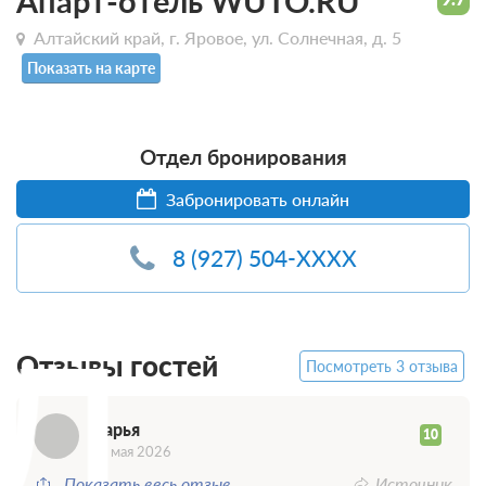
Апарт-отель WUTO.RU
Алтайский край, г. Яровое, ул. Солнечная, д. 5
Показать на карте
Отдел бронирования
Забронировать онлайн
8 (927) 504-XXXX
Д
Отзывы гостей
Посмотреть 3 отзыва
Дарья
10
12 мая 2026
Показать весь отзыв
Источник