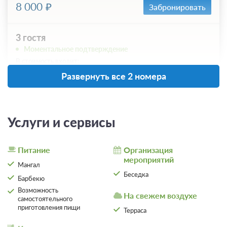
8 000
Забронировать
3 гостя
Моментальное подтверждение
В стоимость входит:
Без питания
Развернуть все 2 номера
При отмене оплата не возвращается
Требуется внесение предоплаты в течение 1 часа.
Сумма предоплаты составляет 1 ночь
Услуги и сервисы
8 000
Забронировать
Питание
Организация
мероприятий
Еще 5 тарифов
Мангал
Беседка
Барбекю
всего 8 предложений
Возможность
На свежем воздухе
самостоятельного
приготовления пищи
Терраса