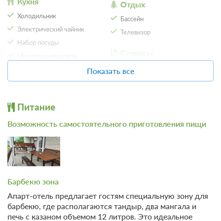
Кухня
Отдых
Холодильник
Бассейн
Электрический чайник
Телевизор
Набор посуды
Сервисы
Микроволновая печь
Фен
Обеденный стол
Показать все
Общие
Удобства в номере
Питание
24 фото
Возможность самостоятельного приготовления пищи
Апартамент двухкомнатный
Подробнее
2
40м
Одна двуспальная кровать
Одна диван-кровать
Телевизор
Wi-Fi
Ванная комната в номере
Барбекю зона
Апарт-отель предлагает гостям специальную зону для
2 гостя
барбекю, где располагаются тандыр, два мангала и
Моментальное подтверждение
печь с казаном объемом 12 литров. Это идеальное
В стоимость входит: