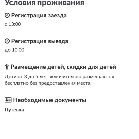
Условия проживания
Моментальное подтверждение
В стоимость входит:
Регистрация заезда
Без питания
с 13:00
При отмене оплата не возвращается
Требуется внесение предоплаты в течение 1 часа.
Регистрация выезда
Сумма предоплаты составляет 1 ночь
до 10:00
10 000
Забронировать
Размещение детей, скидки для детей
Еще 5 тарифов
Дети от 3 до 5 лет включительно размещаются
бесплатно без предоставления места.
всего 8 предложений
Необходимые документы
Путевка