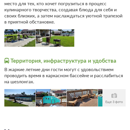
место для тех, кто хочет погрузиться в процесс
Без питания
кулинарного творчества, создавая блюда для себя и
При отмене оплата не возвращается
своих близких, а затем наслаждаться уютной трапезой
Требуется внесение предоплаты в течение 1 часа.
в приятной обстановке.
Сумма предоплаты составляет 1 ночь
10 000
Забронировать
2 гостя
Территория, инфраструктура и удобства
Моментальное подтверждение
В жаркие летние дни гости могут с удовольствием
В стоимость входит:
проводить время в каркасном бассейне и расслабиться
Без питания
на шезлонгах.
При отмене оплата не возвращается
Требуется внесение предоплаты в течение 1 часа.
Сумма предоплаты составляет 1 ночь
Еще 3 фото
10 000
Забронировать
3 гостя