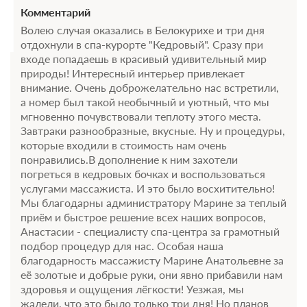
Комментарий
Волею случая оказались в Белокурихе и три дня
отдохнули в спа-курорте "Кедровый". Сразу при
входе попадаешь в красивый удивительный мир
природы! Интересный интерьер привлекает
внимание. Очень доброжелательно нас встретили,
а номер был такой необычный и уютный, что мы
мгновенно почувствовали теплоту этого места.
Завтраки разнообразные, вкусные. Ну и процедуры,
которые входили в стоимость нам очень
понравились.В дополнение к ним захотели
погреться в кедровых бочках и воспользоваться
услугами массажиста. И это было восхитительно!
Мы благодарны администратору Марине за теплый
приём и быстрое решение всех наших вопросов,
Анастасии - специалисту спа-центра за грамотный
подбор процедур для нас. Особая наша
благодарность массажисту Марине Анатольевне за
её золотые и добрые руки, они явно прибавили нам
здоровья и ощущения лёгкости! Уезжая, мы
жалели, что это было только три дня! Но планов