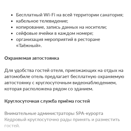
АКЦИЯ -10%: Проживание, завтрак
"комплекс"
Бесплатный Wi-Fi на всей территории санатория;
кабельное телевидение;
Требуется предоплата
копирование, запись данных на носители;
сейфовые ячейки в каждом номере;
от 11 070
Забронировать
организация мероприятий в ресторане
ЗА НОЧЬ ДЛЯ 1 ГОСТЯ
«Таёжный».
Охраняемая автостоянка
Для удобства гостей отеля, приезжающих на отдых на
автомобиле отель предлагает бесплатную охраняемую
автостоянку с круглосуточным видеонаблюдением,
которая расположена рядом со зданием.
Круглосуточная служба приёма гостей
Внимательные администраторы SPA-курорта
Кедровый круглосуточно рады принять и разместить
гостей.