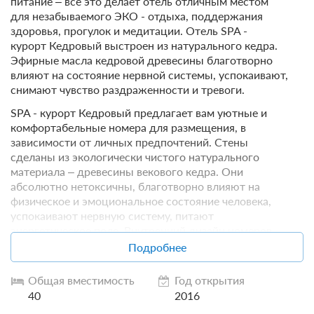
питание – все это делает отель отличным местом
для незабываемого ЭКО - отдыха, поддержания
здоровья, прогулок и медитации. Отель SPA -
курорт Кедровый
выстроен из натурального кедра.
Эфирные масла кедровой древесины благотворно
влияют на состояние нервной системы, успокаивают,
снимают чувство раздраженности и тревоги.
SPA - курорт Кедровый предлагает вам уютные и
комфортабельные номера для размещения, в
зависимости от личных предпочтений. Стены
сделаны из экологически чистого натурального
материала – древесины векового кедра. Они
абсолютно нетоксичны, благотворно влияют на
физическое и эмоциональное состояние человека,
успокаивают нервную систему, питают
энергетическое поле. Внутренний дизайн номеров
выполнен в различных цветовых оттенках: от нежно-
Подробнее
бежевого до темно-шоколадного. Такое оформление
интерьера наделяет помещения особой, приятной
Общая вместимость
Год открытия
теплотой, а вам обеспечивает полное расслабление и
40
2016
релаксацию после насыщенного прогулками и