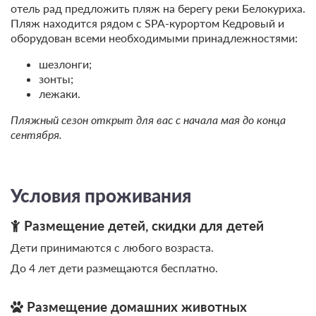
отель рад предложить пляж на берегу реки Белокуриха.
Пляж находится рядом с SPA-курортом Кедровый и
Беседка-барбекю
оборудован всеми необходимыми принадлежностями:
На территории отеля находится уличная беседка -
шезлонги;
барбекю, интерьер которой выполнен в одном
зонты;
стиле SPA-курорта Кедровый с мебелью из
лежаки.
многовекового кедра. Беседка - барбекю расположена
на берегу горной реки Белокуруриха, с которой
Пляжный сезон открыт для вас с начала мая до конца
открывается живописный вид на горы и реку.
сентября.
Беседка - барбекю рассчитана на компанию до 15
человек. Воспользоваться услугой аренды беседки могут
все желающие.
Условия проживания
Размещение детей, скидки для детей
Дети принимаются с любого возраста.
До 4 лет дети размещаются бесплатно.
Размещение домашних животных