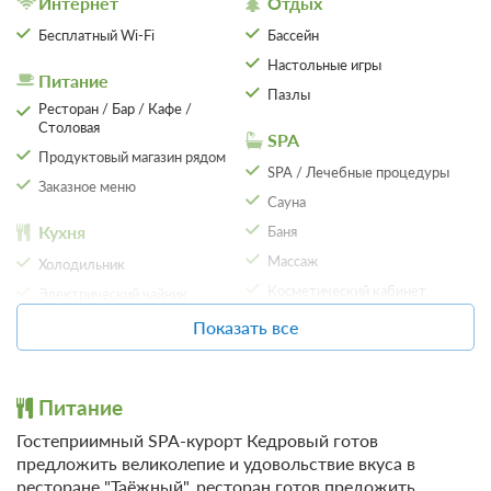
Интернет
Отдых
Невралгия
Бесплатный Wi-Fi
Бассейн
Гайморит
Настольные игры
Питание
Ринит
Пазлы
Ресторан / Бар / Кафе /
Радикулит
Столовая
SPA
Переломы
Продуктовый магазин рядом
19 фото
SPA / Лечебные процедуры
Неврит
Заказное меню
Джуниор 2-местный
Сауна
Бессонница
Подробнее
Кухня
Баня
2
30м
Массаж
Холодильник
Косметический кабинет
Электрический чайник
АКЦИЯ -10%: Проживание, завтрак
"комплекс"
Показать все
Сервисы
Парковка
Требуется предоплата
Трансфер (за
Бесплатная автостоянка /
дополнительную плату)
Парковка
от 4 815
Питание
Забронировать
Фен
ЗА НОЧЬ ДЛЯ 1 ГОСТЯ
Детям
Гостеприимный SPA-курорт Кедровый
готов
Прачечная / химчистка
Няня / Услуги по уходу за
предложить великолепие и удовольствие вкуса в
Экскурсионное
детьми
ресторане "Таёжный", ресторан готов предожить
обслуживание