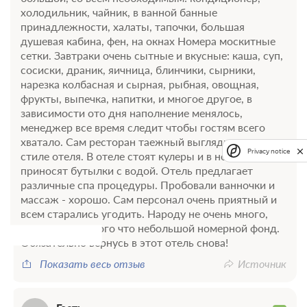
холодильник, чайник, в ванной банные
принадлежности, халаты, тапочки, большая
душевая кабина, фен, на окнах Номера москитные
сетки. Завтраки очень сытные и вкусные: каша, суп,
сосиски, драник, яичница, блинчики, сырники,
нарезка колбасная и сырная, рыбная, овощная,
фрукты, выпечка, напитки, и многое другое, в
зависимости ото дня наполнение менялось,
менеджер все время следит чтобы гостям всего
хватало. Сам ресторан таежный выглядит дорого, в
Privacy notice
стиле отеля. В отеле стоят кулеры и в номер
приносят бутылки с водой. Отель предлагает
различные спа процедуры. Пробовали ванночки и
массаж - хорошо. Сам персонал очень приятный и
всем старались угодить. Народу не очень много,
наверно из-за того что небольшой номерной фонд.
Обязательно вернусь в этот отель снова!
Показать весь отзыв
Источник