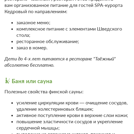
вам организованное питание для гостей SPA-курорта
Детское меню
Курение на всей территории
запрещено
Кедровый по направлениям:
На свежем воздухе
Предоставление утюга и
заказное меню;
гладильной доски
Терраса
комплексное питание с элементами Шведского
Круглосуточная регистрация
стола;
Прокат
ресторанное обслуживание;
Общие
Велосипеды
заказ в номер.
Сувенирный магазин
Дети до 4-х лет питаются в ресторане "Таёжный"
Спорт
Ежедневная уборка номеров
абсолютно бесплатно.
Футбол
Другое
7 фото
Волейбол
Баня или сауна
Не допускается размещение
Настольный теннис
Люкс 2-местный 2-комнатный
с домашними животными
Подробнее
Полезные свойства финской сауны:
Бадминтон
Спортивно-
Дартс
усиление циркуляции крови — очищение сосудов,
оздоровительные
АКЦИЯ -10%: Проживание, завтрак
удаление холестериновых бляшек;
услуги
Бильярд
"комплекс"
активное поступление крови в верхние слои кожи;
Лечебно-профилактические
Требуется предоплата
Зимний спорт
повышение эластичности сосудов и укрепление
программы
сердечной мышцы;
ЛФК, лечебная гимнастика
Лыжи
от 9 135
выведение из организма шлаков, токсинов и