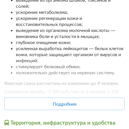
Забронировать
Скандинавская ходьба
ЗА НОЧЬ ДЛЯ 1 ГОСТЯ
солей;
Пляжный отдых
Лечение
ускорение метаболизма;
Пляж
ускорение регенерации кожи и
восстановительных процессов;
Пляжный инвентарь
выведение из организма молочной кислоты —
Пляжная мебель / Лежаки и
зонтики
виновника боли и усталости в мышцах;
глубокое очищение кожи;
усиленная выработка лейкоцитов — белых клеток
кожи, которые защищают организм от вирусов и
инфекций;
стимулирует белковый обмен;
положительно действует на нервную систему.
Финская сауна рассчитана на компанию до 8 человек.
Стоимость аренды - 1 500 руб./ час за 6 человек + 150
9 фото
руб./час доплата за каждого последующего гостя.
Подробнее
Апартаменты 2-местный 2-комнатный
Подробнее
2
73м
Территория, инфраструктура и удобства