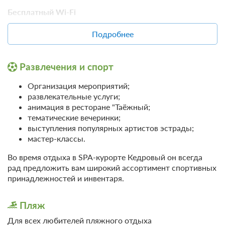
Бесплатный Wi-Fi
На всей территории SPA-курорта Кедровый доступен
Подробнее
интернет через сеть Wi-Fi без ограничений. Во время
отдыха вы всегда будете на связи с друзьями, родными
удобно для деловых поездок и вы сможете делиться
Развлечения и спорт
своими впечатлениями об отдыхе.
Организация мероприятий;
Кабельное TV
развлекательные услуги;
анимация в ресторане "Таёжный;
тематические вечеринки;
Номерной фонд SPA-курорта Кедровый оснащён
выступления популярных артистов эстрады;
плазменными панелями и трансляцией качественного,
мастер-классы.
многоканального кабельного телевидения. Для вас
большой перечень каналов.
Во время отдыха в SPA-курорте Кедровый он всегда
рад предложить вам широкий ассортимент спортивных
Мини-прачечная
принадлежностей и инвентаря.
При необходимости отель всегда рад предложить
услуги индивидуальной стирки и погладить одежду.
Пляж
Для этого вам необходимо обратиться к горничной
Для всех любителей пляжного отдыха
отеля.