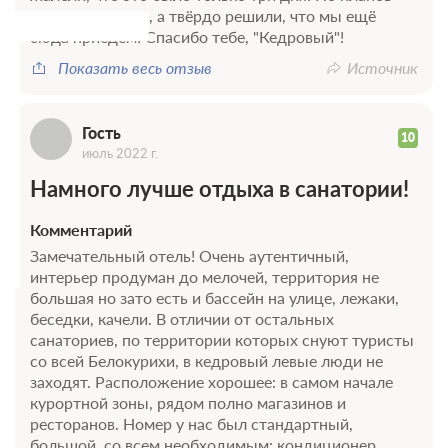
Г
менять не стали, а твёрдо решили, что мы ещё
сюда приедем! Спасибо тебе, "Кедровый"!
Показать весь отзыв
Источник
Гость
10
июль 2022 г.
Намного лучше отдыха в санатории!
Комментарий
Замечательный отель! Очень аутентичный,
интерьер продуман до мелочей, территория не
большая но зато есть и бассейн на улице, лежаки,
беседки, качели. В отличии от остальных
санаториев, по территории которых снуют туристы
со всей Белокурихи, в кедровый левые люди не
заходят. Расположение хорошее: в самом начале
курортной зоны, рядом полно магазинов и
ресторанов. Номер у нас был стандартный,
большой, со всем необходимым: кондиционер,