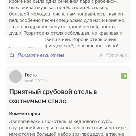
кроме нас была одна семейная пара с ребёнком,
была живая музыка , пел Василий Васильев,
Г
большой молодец, очень нам понравилось , как он
пел, особенно песни специально для нас и конечно
же он поздравил жену не одной песней, поёт от
души! Территория отеля небольшая, но красивая и
уютная, авто ставили в ней. Короче отель очень
рекомендую!!! Приедем ещё, совершенно точно!
Показать весь отзыв
Источник
Гость
10
нояб. 2021 г.
Приятный срубовой отель в
охотничьем стиле.
Комментарий
Экологический spa-отель из кедрового сруба,
внутренний интерьер выполнен в охотничьем стиле,
имеются не большой набор spa-процедур, а так же