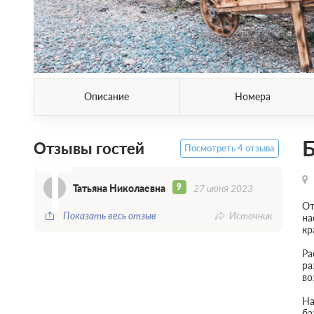
Описание
Номера
Б
Отзывы гостей
Посмотреть 4 отзыва
Т
9
Татьяна Николаевна
27 июня 2023
От
Показать весь отзыв
Источник
на
кр
Ра
ра
во
На
ба