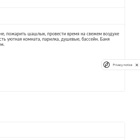
е из бруса.
 полутороспальная кровать
Общая ванная комната
не, пожарить шашлык, провести время на свежем воздухе
ть уютная комната, парилка, душевые, бассейн. Баня
м.
6 112
; При отмене
ращается
Privacy notice
е 2 часов
 предоплаты
6 112
; При отмене
ращается
е 2 часов
 предоплаты