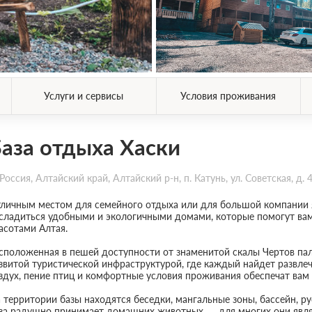
Услуги и сервисы
Условия проживания
аза отдыха Хаски
Россия, Алтайский край, Алтайский р-н, п. Катунь, ул. Советская, д. 
личным местом для семейного отдыха или для большой компании я
сладиться удобными и экологичными домами, которые помогут вам 
асотами Алтая.
сположенная в пешей доступности от знаменитой скалы Чертов пале
звитой туристической инфраструктурой, где каждый найдет развлеч
здух, пение птиц и комфортные условия проживания обеспечат вам
 территории базы находятся беседки, мангальные зоны, бассейн, ру
за радушно принимает домашних животных — для многих они являю