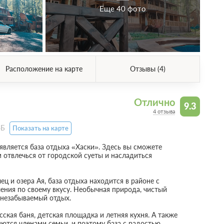
Еще 40 фото
Расположение на карте
Отзывы (4)
Отлично
9.3
4 отзыва
4Б
Показать на карте
вляется база отдыха «Хаски». Здесь вы сможете
отвлечься от городской суеты и насладиться
ц и озера Ая, база отдыха находится в районе с
ения по своему вкусу. Необычная природа, чистый
 незабываемый отдых.
сская баня, детская площадка и летняя кухня. А также
тся членами семьи, и поэтому база с радостью