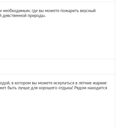
руса.
 полутороспальная кровать
ем необходимым, где вы можете пожарить вкусный
й девственной природы.
5 000
; При отмене
ращается
е 2 часов
 предоплаты
одой, в котором вы можете искупаться в летние жаркие
ожет быть лучше для хорошего отдыха! Рядом находится
5 000
; При отмене
ращается
е 2 часов
 предоплаты