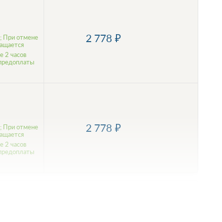
2 778
; При отмене
ращается
е 2 часов
 предоплаты
2 778
; При отмене
ращается
е 2 часов
 предоплаты