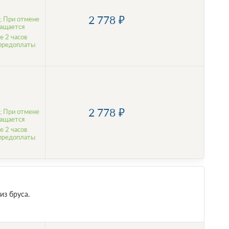
2 778
; При отмене
ращается
е 2 часов
 предоплаты
2 778
; При отмене
ращается
е 2 часов
 предоплаты
з бруса.