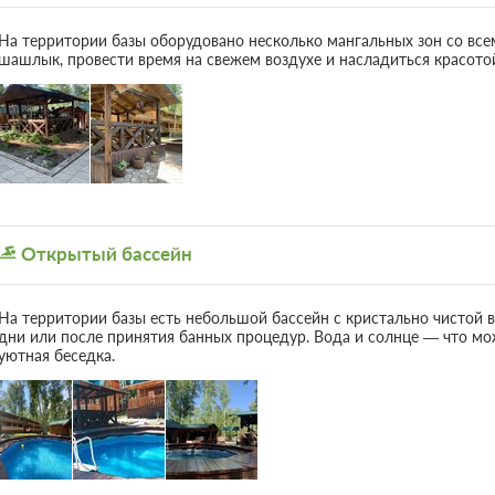
Первый этаж в 2-х этажном корпусе из б
Одна двуспальная кровать
Одна
На территории базы оборудовано несколько мангальных зон со вс
шашлык, провести время на свежем воздухе и насладиться красото
3 гостя
Бронирование по запросу
5 фото
Без питания
Бесплатная отмена до 06 августа 2026 23:59
после 07 августа 2026 00:00 оплата не возв
Требуется внесение предоплаты в течени
после подтверждения бронирования. Сумма
составляет 500 руб.
Открытый бассейн
3 гостя
На территории базы есть небольшой бассейн с кристально чистой в
Бронирование по запросу
дни или после принятия банных процедур. Вода и солнце — что м
Без питания
уютная беседка.
Бесплатная отмена до 06 августа 2026 23:59
после 07 августа 2026 00:00 оплата не возв
Требуется внесение предоплаты в течени
после подтверждения бронирования. Сумма
составляет 500 руб.