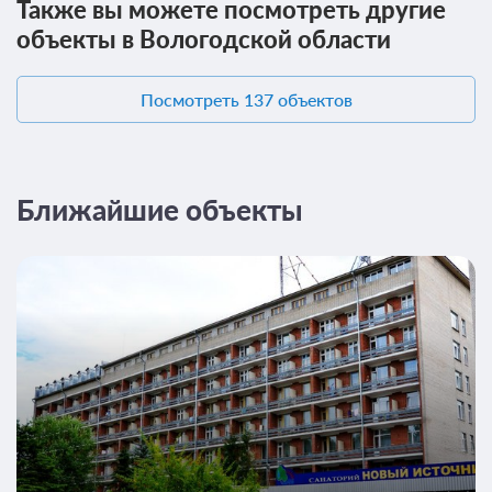
Также вы можете посмотреть другие
объекты в Вологодской области
Посмотреть 137 объектов
5 фото
Ближайшие объекты
VIP-номер 2-местный 2-комнатный
Подробнее
2
28м
Одна двуспальная кровать
Телевизор
Wi-Fi
Ванная комната в номере
Санаторно-курортное лечение
Подробнее
В стоимость входит:
лечение, четырехразовое питание