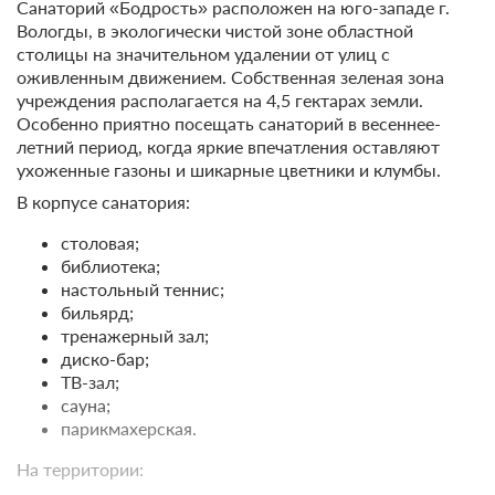
Санаторий «Бодрость» расположен на юго-западе г.
Другое
2 800
Вологды, в экологически чистой зоне областной
Детям
Не допускается размещение
ЗА ДЕНЬ ДЛЯ 1 ГОСТЯ
столицы на значительном удалении от улиц с
с домашними животными
Детская площадка
оживленным движением. Собственная зеленая зона
учреждения располагается на 4,5 гектарах земли.
Анимационный персонал
Путевка «Мать и дитя»
Климат
Подробнее
Особенно приятно посещать санаторий в весеннее-
В стоимость входит:
Лесостепной зоны
Спорт
летний период, когда яркие впечатления оставляют
лечение, четырехразовое питание
ухоженные газоны и шикарные цветники и клумбы.
Волейбол
Спортивно-
В корпусе санатория:
оздоровительные
3 950
Баскетбол
услуги
ЗА ДЕНЬ ДЛЯ 1 ГОСТЯ
Настольный теннис
столовая;
Лечебно-профилактические
библиотека;
Бильярд
программы
настольный теннис;
Санаторно-курортное лечение
Подробнее
ЛФК, лечебная гимнастика
бильярд;
В стоимость входит:
Скандинавская ходьба
тренажерный зал;
лечение, четырехразовое питание
диско-бар;
ТВ-зал;
4 900
сауна;
ЗА ДЕНЬ ДЛЯ 1 ГОСТЯ
парикмахерская.
На территории:
Еще 5 тарифов