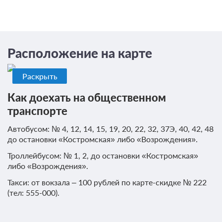
3 фото
Эконом 2-местный 1-комнатный
Подробнее
2
Расположение на карте
12м
Две односпальных кровати
Телевизор
Общая ванная комната
Раскрыть
Санаторно-курортное лечение
Подробнее
Как доехать на общественном
В стоимость входит:
транспорте
лечение, четырехразовое питание
Автобусом: № 4, 12, 14, 15, 19, 20, 22, 32, 37Э, 40, 42, 48
до остановки «Костромская» либо «Возрождения».
3 560
ЗА ДЕНЬ ДЛЯ 1 ГОСТЯ
Троллейбусом: № 1, 2, до остановки «Костромская»
либо «Возрождения».
Такси: от вокзала – 100 рублей по карте-скидке № 222
(тел: 555-000).