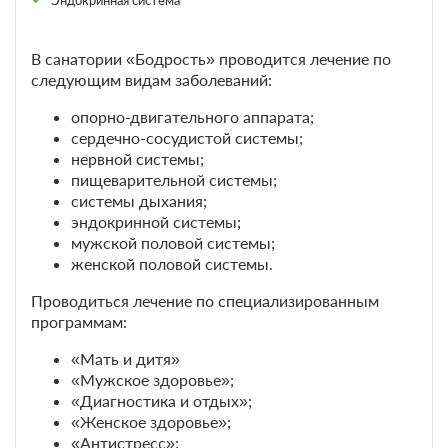
Эндокринная система
Общая ванная комната
В санатории «Бодрость» проводится лечение по
Санаторно-курортное лечение
следующим видам заболеваний:
Подробнее
В стоимость входит:
опорно-двигательного аппарата;
лечение, четырехразовое питание
сердечно-сосудистой системы;
нервной системы;
1 780
пищеварительной системы;
ЗА ДЕНЬ ДЛЯ 1 ГОСТЯ
системы дыхания;
эндокринной системы;
мужской половой системы;
женской половой системы.
Проводиться лечение по специализированным
программам:
«Мать и дитя»
«Мужское здоровье»;
«Диагностика и отдых»;
«Женское здоровье»;
«Антистресс»;