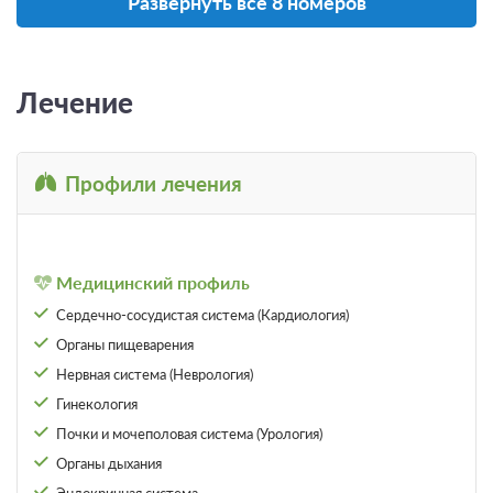
Развернуть все 8 номеров
всего 7 предложений
Лечение
Профили лечения
Медицинский профиль
Сердечно-сосудистая система (Кардиология)
Органы пищеварения
3 фото
Нервная система (Неврология)
Место в номере Эконом 2-местный 1-
Гинекология
комнатный
Подробнее
Почки и мочеполовая система (Урология)
2
12м
Номер с подселением
Органы дыхания
Две односпальных кровати
Телевизор