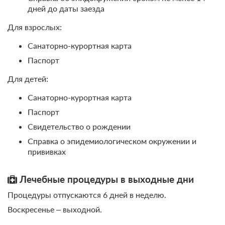
лечение, четырехразовое питание
дней до даты заезда
Для взрослых:
3 550
ЗА ДЕНЬ ДЛЯ 1 ГОСТЯ
Санаторно-курортная карта
Паспорт
Еще 4 тарифа
Для детей:
всего 7 предложений
Санаторно-курортная карта
Паспорт
Свидетельство о рождении
Справка о эпидемиологическом окружении и
прививках
Лечебные процедуры в выходные дни
Процедуры отпускаются 6 дней в неделю.
Воскресенье – выходной.