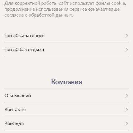
Для корректной работы сайт использует файлы cookie,
продолжение использования сервиса означает ваше
согласие с обработкой данных.
Санаторно-курортное лечение
Подробнее
В стоимость входит:
лечение, четырехразовое питание
Топ 50 санаториев
5 800
Топ 50 баз отдыха
ЗА ДЕНЬ ДЛЯ 1 ГОСТЯ
Компания
О компании
Контакты
Команда