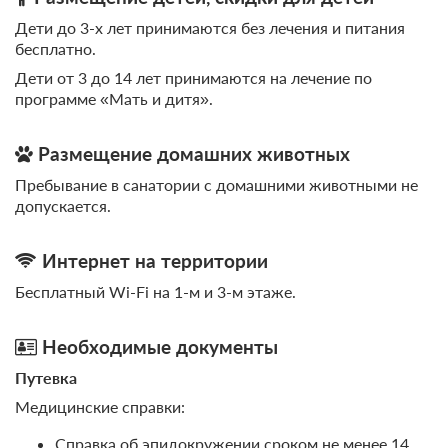
Ванная комната в номере
Дети до 3-х лет принимаются без лечения и питания
бесплатно.
Программа «Диагностика и отдых»
Подробнее
Дети от 3 до 14 лет принимаются на лечение по
В стоимость входит:
программе «Мать и дитя».
лечение, четырехразовое питание
Размещение домашних животных
3 050
Пребывание в санатории с домашними животными не
ЗА ДЕНЬ ДЛЯ 1 ГОСТЯ
допускается.
Программа «Женское здоровье»
Подробнее
Интернет на территории
В стоимость входит:
лечение, четырехразовое питание
Бесплатный Wi-Fi на 1-м и 3-м этаже.
3 550
Необходимые документы
ЗА ДЕНЬ ДЛЯ 1 ГОСТЯ
Путевка
Медицинские справки:
Программа «Антистресс»
Подробнее
В стоимость входит:
Справка об эпидокружении сроком не менее 14