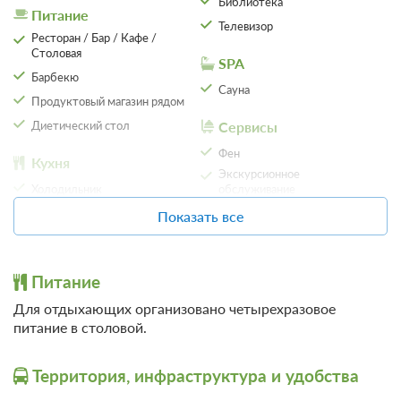
Библиотека
Питание
Телевизор
Ресторан / Бар / Кафе /
Столовая
SPA
Барбекю
Сауна
Продуктовый магазин рядом
Диетический стол
Сервисы
Фен
Кухня
Экскурсионное
3 фото
Холодильник
обслуживание
Стандарт 2-местный 1-комнатный
Предоставление утюга и
Электрический чайник
Показать все
гладильной доски
Подробнее
Организация
Медицинская аптечка
2
17м
Две односпальных кровати
мероприятий
Общий лаундж с
Телевизор
Ванная комната в номере
Питание
телевизором
Беседка
Для отдыхающих организовано четырехразовое
Банкетный зал
Общие
питание в столовой.
Программа «Диагностика и отдых»
Подробнее
Кондиционер
В стоимость входит:
Парковка
Территория, инфраструктура и удобства
Удобства в номере
лечение, четырехразовое питание
Бесплатная автостоянка /
Парковка