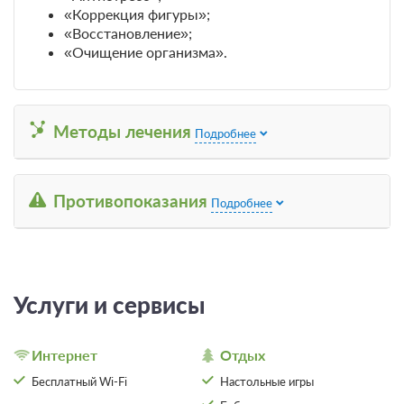
«Коррекция фигуры»;
«Восстановление»;
«Очищение организма».
3 фото
Эконом 1-местный 1-комнатный
Подробнее
Одна односпальная кровать
Телевизор
Методы лечения
Подробнее
Общая ванная комната
Санаторно-курортное лечение
Подробнее
Противопоказания
Подробнее
В стоимость входит:
лечение, четырехразовое питание
2 400
ЗА ДЕНЬ ДЛЯ 1 ГОСТЯ
Услуги и сервисы
Интернет
Отдых
Бесплатный Wi-Fi
Настольные игры