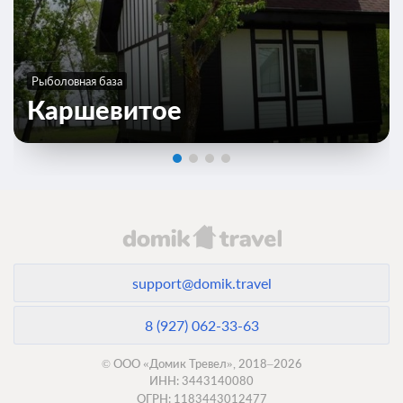
Рыболовная база
Каршевитое
support@domik.travel
8 (927) 062-33-63
© ООО «Домик Тревел», 2018–2026
ИНН: 3443140080
ОГРН: 1183443012477