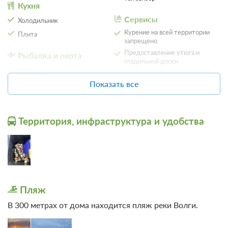
Кухня
Сервисы
Холодильник
Курение на всей территории
Плита
запрещено
Предоставление утюга и
Рыбалка и охота
гладильной доски
Охота
Общие
Показать все
Спуск для катера
Кондиционер
Спорт
Отопление
Территория, инфраструктура и удобства
Пешие прогулки
Удобства в номере
Местоположение
Вид на реку
Пляж
В 300 метрах от дома находится пляж реки Волги.