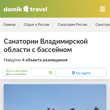
Главная
Отдых в России
Санатории России
Санатор
Санатории Владимирской
области с бассейном
Найдено
4 объекта размещения
Даты поездки
На карте
Даты не выбраны