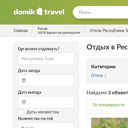
Россия
Главная
Отели Республики Т
16930 вариантов размещения
Отдых в Ре
Где хотите отдохнуть?
Категории
Дата заезда
Отели
1
Найдено
3 объек
Дата выезда
По популярности
Даты неизвестны
Количество гостей