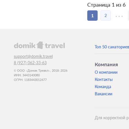
Страница 1 из 6
...
2
1
Топ 50 санаторие
support@domik.travel
8 (927) 062-33-63
Компания
© ООО «Домик Тревел», 2018–2026
О компании
ИНН: 3443140080
Контакты
ОГРН: 1183443012477
Команда
Вакансии
Для корректной р