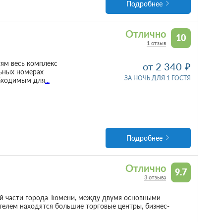
Подробнее
Отлично
10
1 отзыв
тям весь комплекс
от 2 340
ьных номерах
ЗА НОЧЬ ДЛЯ 1 ГОСТЯ
обходимым для
...
Подробнее
Отлично
9.7
3 отзыва
й части города Тюмени, между двумя основными
телем находятся большие торговые центры, бизнес-