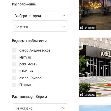
Расположение
14 фото
Водоемы поблизости
озеро Андреевское
Иртыш
река Исеть
Каменка
озеро Кривое
Пышма
50 фото
Расстояние до берега