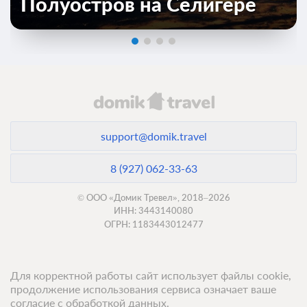
Полуостров на Селигере
support@domik.travel
8 (927) 062-33-63
© ООО «Домик Тревел», 2018–2026
ИНН: 3443140080
ОГРН: 1183443012477
Для корректной работы сайт использует файлы cookie,
продолжение использования сервиса означает ваше
согласие с обработкой данных.