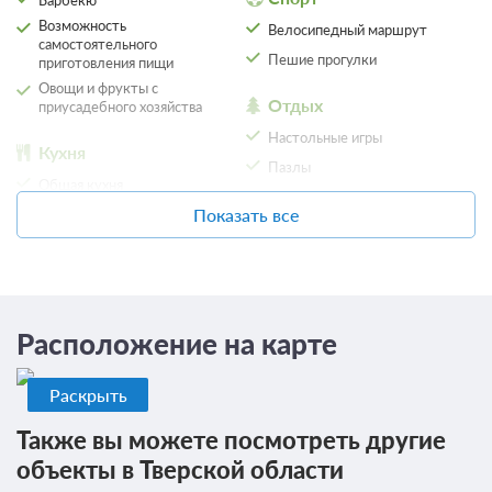
Возможность
Велосипедный маршрут
самостоятельного
Пешие прогулки
приготовления пищи
Овощи и фрукты с
Отдых
приусадебного хозяйства
Настольные игры
Кухня
Пазлы
Общая кухня
Телевизор
Показать все
Парковка
Сервисы
Автостоянка / Парковка
Прачечная / химчистка
Детям
Общие
Расположение на карте
Детская площадка
Места для курения
Детские телеканалы
Раскрыть
Местоположение
Вид на сад
Также вы можете посмотреть другие
объекты в Тверской области