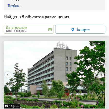
Тамбов
1
Найдено
5 объектов размещения
Даты поездки
На карте
Даты не выбраны
13 фото