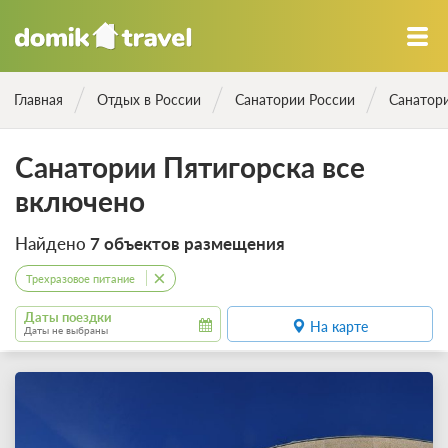
Главная
Отдых в России
Санатории России
Санатори
Санатории Пятигорска все
включено
Найдено
7 объектов размещения
Трехразовое питание
Даты поездки
На карте
Даты не выбраны