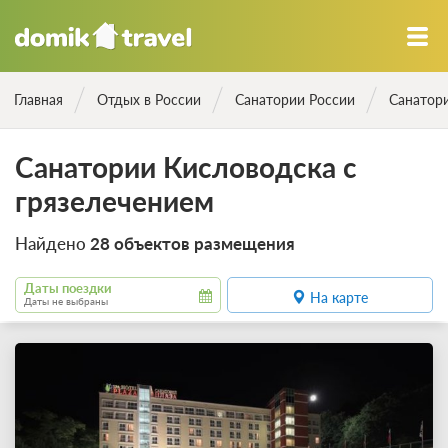
Главная
Отдых в России
Санатории России
Санатори
Санатории Кисловодска с
грязелечением
Найдено
28 объектов размещения
Даты поездки
На карте
Даты не выбраны