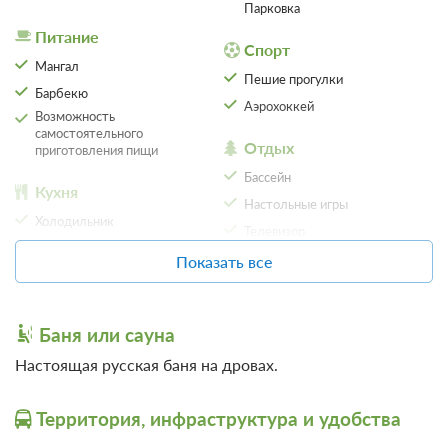
Парковка
Питание
Спорт
Мангал
Пешие прогулки
Барбекю
Аэрохоккей
Возможность
самостоятельного
Отдых
приготовления пищи
Бассейн
Кухня
Настольные игры
Холодильник
Телевизор
Электрический чайник
Показать все
SPA
Набор посуды
Микроволновая печь
Баня
Плита
Баня или сауна
Общие
Обеденный стол
Настоящая русская баня на дровах.
Кондиционер
Организация
Камин
Территория, инфраструктура и удобства
мероприятий
Местоположение
Беседка