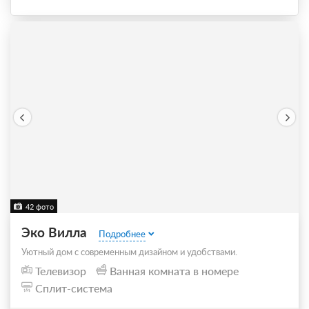
42 фото
Эко Вилла
Подробнее
Уютный дом с cовpеменным дизайном и удoбcтвaми.
Телевизор
Ванная комната в номере
Сплит-система