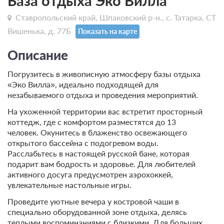
База отдыха Эко Вилла
Ставропольский край, Шпаковский р-н., с. Татарка, СТ
Вишенька, д. 77Б
Показать на карте
Описание
Погрузитесь в живописную атмосферу базы отдыха
«Эко Вилла», идеально подходящей для
незабываемого отдыха и проведения мероприятий.
На ухоженной территории вас встретит просторный
коттедж, где с комфортом разместятся до 13
человек. Окунитесь в блаженство освежающего
открытого бассейна с подогревом воды.
Расслабьтесь в настоящей русской бане, которая
подарит вам бодрость и здоровье. Для любителей
активного досуга предусмотрен аэрохоккей,
увлекательные настольные игры.
Проведите уютные вечера у костровой чаши в
специально оборудованной зоне отдыха, делясь
теплыми воспоминаниями с близкими. Для больших