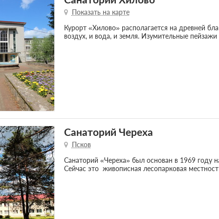
Показать на карте
Курорт «Хилово» располагается на древней бла
воздух, и вода, и земля. Изумительные пейзаж
Санаторий Череха
Псков
Санаторий «Череха» был основан в 1969 году н
Сейчас это живописная лесопарковая местность