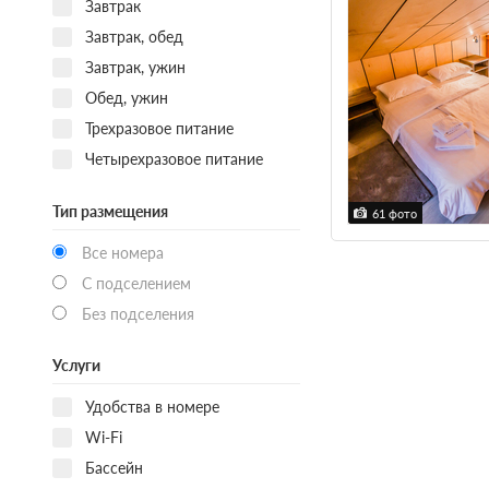
Завтрак
Завтрак, обед
Завтрак, ужин
Обед, ужин
Трехразовое питание
Четырехразовое питание
Тип размещения
61 фото
Все номера
С подселением
Без подселения
Услуги
Удобства в номере
Wi-Fi
Бассейн