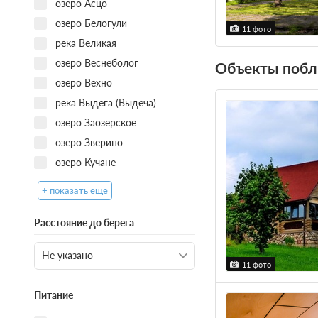
озеро Асцо
озеро Белогули
11 фото
река Великая
озеро Веснеболог
Объекты побл
озеро Вехно
река Выдега (Выдеча)
озеро Заозерское
озеро Зверино
озеро Кучане
+ показать еще
Расстояние до берега
11 фото
Питание