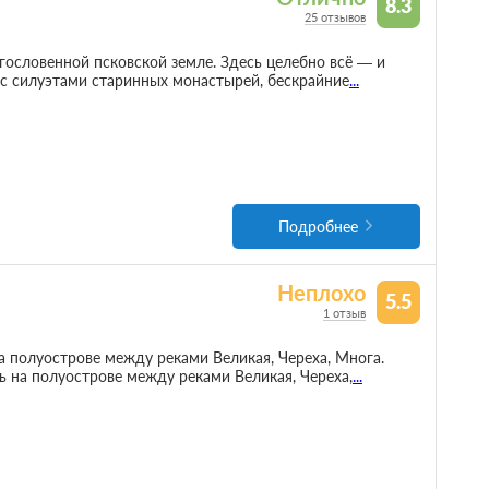
8.3
25 отзывов
гословенной псковской земле. Здесь целебно всё — и
и с силуэтами старинных монастырей, бескрайние
...
Подробнее
Неплохо
5.5
1 отзыв
а полуострове между реками Великая, Череха, Многа.
 на полуострове между реками Великая, Череха,
...