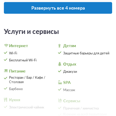
Проживание без питания
Развернуть все 4 номера
от 2 350
ЗА НОЧЬ ДЛЯ 1 ГОСТЯ
Услуги и сервисы
Интернет
Детям
Wi-Fi
Защитные барьеры для детей
Бесплатный Wi-Fi
Отдых
Питание
Джакузи
Ресторан / Бар / Кафе /
Столовая
SPA
Барбекю
Массаж
Кухня
Сервисы
6 фото
Электрический чайник
Прачечная / химчистка
Люкс (№3 Vip)
Подробнее
Курение на всей территории