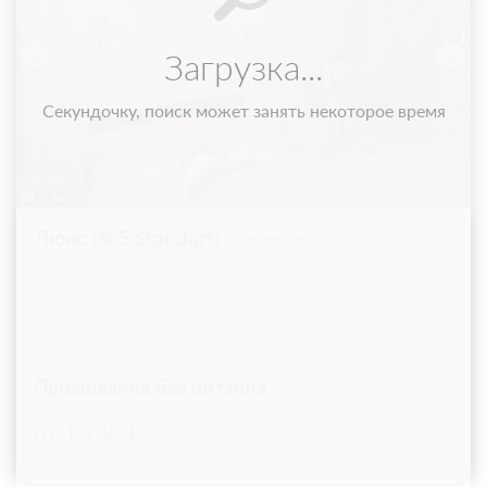
Загрузка...
Секундочку, поиск может занять некоторое время
3 фото
Люкс (№5 Standart)
Подробнее
2
22м
Телевизор
Ванная комната в номере
Общая ванная комната
Сплит-система
Проживание без питания
от 1 950
ЗА НОЧЬ ДЛЯ 1 ГОСТЯ