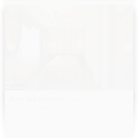
6 фото
Люкс (№4 Premium)
Подробнее
2
22м
Телевизор
Ванная комната в номере
Общая ванная комната
Сплит-система