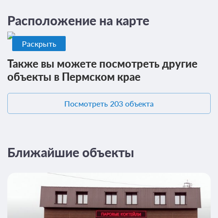
12 фото
Расположение на карте
Люкс (№1,2 Vip Relax)
Подробнее
2
22м
Телевизор
Раскрыть
Ванная комната в номере
Сплит-система
Также вы можете посмотреть другие
объекты в Пермском крае
Проживание без питания
от 3 550
Посмотреть 203 объекта
ЗА НОЧЬ ДЛЯ 1 ГОСТЯ
Ближайшие объекты