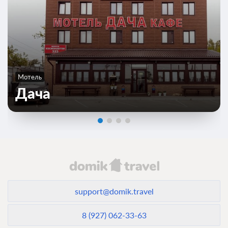
Мотель
Дача
support@domik.travel
8 (927) 062-33-63