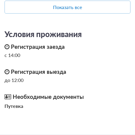
2
22м
Телевизор
Парковка
запрещено
Показать все
Ванная комната в номере
Сплит-система
Автостоянка / Парковка
Общие
Бесплатная автостоянка /
Парковка
Места для курения
Проживание без питания
Условия проживания
от 3 350
Регистрация заезда
ЗА НОЧЬ ДЛЯ 1 ГОСТЯ
с 14:00
Регистрация выезда
до 12:00
Необходимые документы
Путевка