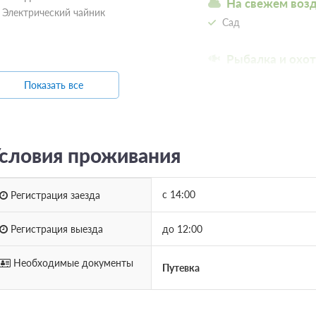
На свежем воз
Электрический чайник
Сад
Рыбалка и охот
Рыбная ловля
Показать все
словия проживания
с 14:00
Регистрация заезда
Регистрация выезда
до 12:00
Необходимые документы
Путевка