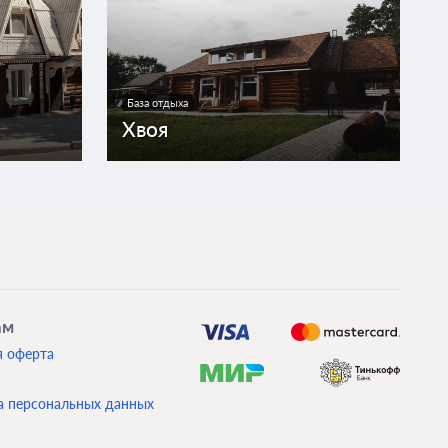
База отдыха
Хвоя
ам
я оферта
а персональных данных