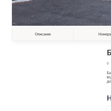
Описание
Номера
Б
Ба
во
до
Н