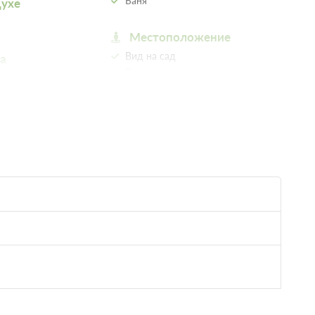
Баня
духе
Местоположение
Вид на сад
а
Веранда