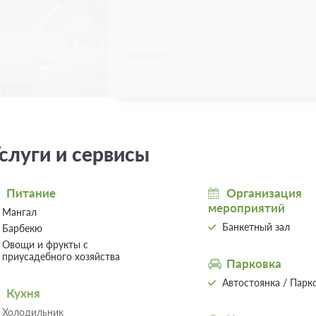
2
50м
Телевизор
Ванная ком
Завтрак
3 фото
слуги и сервисы
Питание
Организация
мероприятий
Мангал
Банкетный зал
Барбекю
Овощи и фрукты с
приусадебного хозяйства
Парковка
Автостоянка / Парк
Кухня
Холодильник