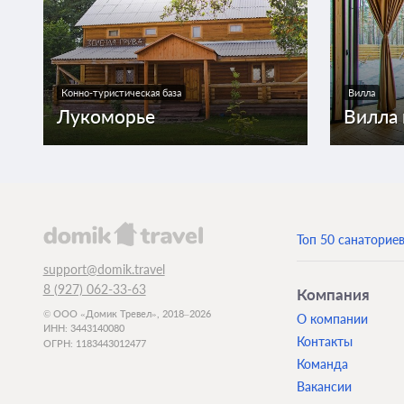
Конно-туристическая база
Вилла
Лукоморье
Вилла 
Топ 50 санаторие
support@domik.travel
8 (927) 062-33-63
Компания
© ООО «Домик Тревел», 2018–2026
О компании
ИНН: 3443140080
Контакты
ОГРН: 1183443012477
Команда
Вакансии