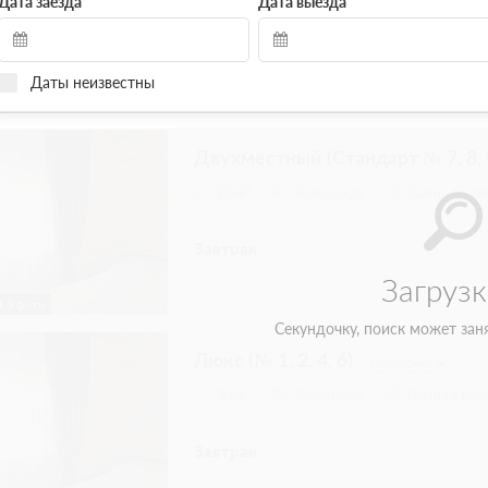
Дата заезда
Дата выезда
Даты неизвестны
Двухместный (Стандарт № 7, 8, 
2
20м
Телевизор
Ванная ком
Завтрак
3 фото
Люкс (№ 1, 2, 4, 6)
Подробнее
2
30м
Телевизор
Ванная ком
Завтрак