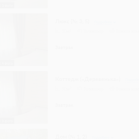
3 фото
Люкс (№ 3, 5)
Подробнее
2
30м
Телевизор
Ванная ком
Завтрак
4 фото
Коттедж («Деревенька»)
Подробн
2
50м
Телевизор
Ванная ком
Завтрак
3 фото
Дом (№ 1, 2)
Подробнее