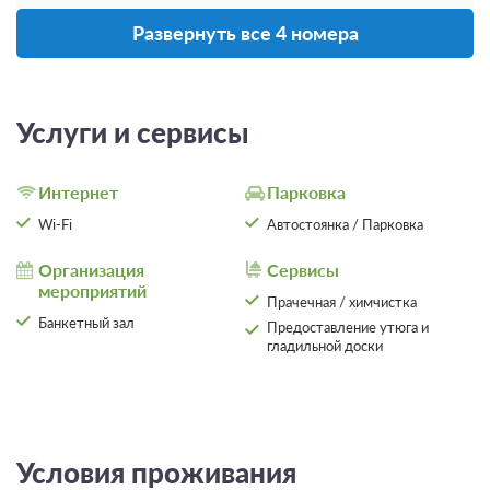
Развернуть все 4 номера
Услуги и сервисы
Интернет
Парковка
Wi-Fi
Автостоянка / Парковка
Организация
Сервисы
мероприятий
Прачечная / химчистка
Банкетный зал
Предоставление утюга и
7 фото
гладильной доски
Люкс (Свадебный)
Подробнее
2
30м
Ванная комната в номере
Общая ванная комната
Условия проживания