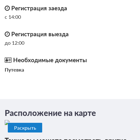
Проживание без питания
Регистрация заезда
с 14:00
Регистрация выезда
до 12:00
Необходимые документы
Путевка
11 фото
Расположение на карте
Трехместный (Комфорт)
Подробнее
2
30м
Ванная комната в номере
Раскрыть