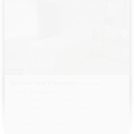
8 фото
Двухместный (Стандарт)
Подробнее
2
28м
Телевизор
Ванная комната в номере
Общая ванная комната
Сплит-система
Проживание без питания