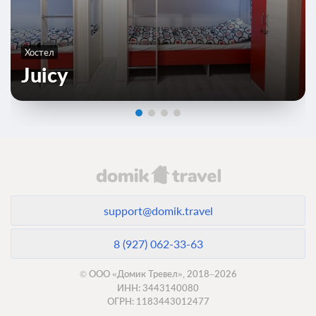
Хостел
Juicy
support@domik.travel
8 (927) 062-33-63
© ООО «Домик Тревел», 2018–2026
ИНН: 3443140080
ОГРН: 1183443012477