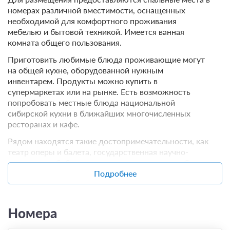
номерах различной вместимости, оснащенных
необходимой для комфортного проживания
мебелью и бытовой техникой. Имеется ванная
комната общего пользования.
Приготовить любимые блюда проживающие могут
на общей кухне, оборудованной нужным
инвентарем. Продукты можно купить в
супермаркетах или на рынке. Есть возможность
попробовать местные блюда национальной
сибирской кухни в ближайших многочисленных
ресторанах и кафе.
Рядом находятся такие достопримечательности, как
театр оперы и балета, государственная научно-
техническая библиотека, стадион и монумент Славы.
С детьми можно посетить цирк и зоопарк или
Подробнее
совершить пешие прогулки в парке. Недалеко
размещена остановка общественного транспорта,
позволяющая быстро добраться в любую точку
Номера
города.