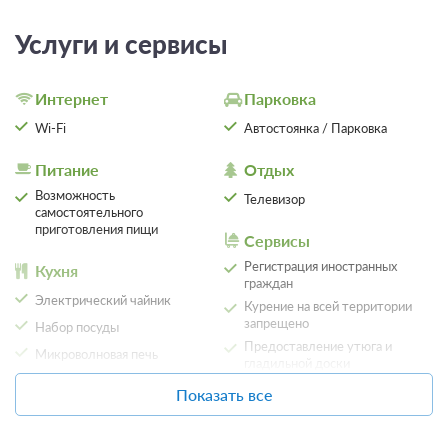
Услуги и сервисы
Интернет
Парковка
Wi-Fi
Автостоянка / Парковка
Питание
Отдых
Возможность
Телевизор
самостоятельного
приготовления пищи
Сервисы
8 фото
Регистрация иностранных
Кухня
граждан
Десятиместный (Койко-место в общем
Электрический чайник
Курение на всей территории
номере)
Подробнее
запрещено
Набор посуды
2
20м
Wi-Fi
Предоставление утюга и
Микроволновая печь
гладильной доски
Плита
Показать все
Проживание без питания
Обеденный стол
Кухонные принадлежности
489