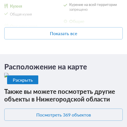
Курение на всей территории
Кухня
запрещено
Общая кухня
5 фото
Общие
Двухместный номер с 2 отдельными
Организация
Места для курения
мероприятий
кроватями
Подробнее
Показать все
2
Банкетный зал
27м
Телевизор
Ванная комната в номере
Конференц-зал
Общая ванная комната
Расположение на карте
Завтрак
Раскрыть
2 100
ЗА НОЧЬ ДЛЯ 1 ГОСТЯ
Также вы можете посмотреть другие
объекты в Нижегородской области
Посмотреть 369 объектов