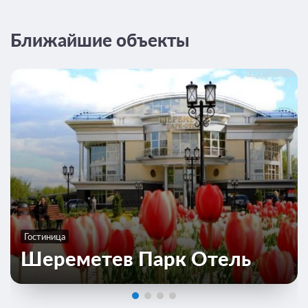
Ближайшие объекты
5 фото
Трехместный номер
Подробнее
2
37м
Телевизор
Ванная комната в номере
Общая ванная комната
Гостиница
Завтрак
Шереметев Парк Отель
2 500
ЗА НОЧЬ ДЛЯ 1 ГОСТЯ