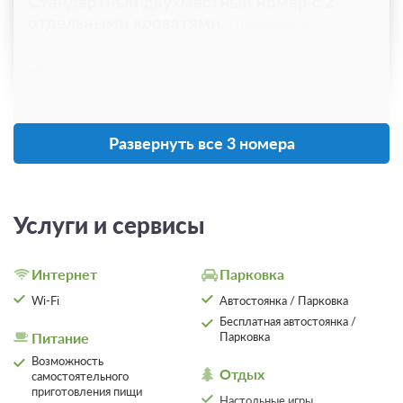
Стандартный двухместный номер с 2
отдельными кроватями
Подробнее
2
12м
Телевизор
Ванная комната в номере
Общая ванная комната
Развернуть все 3 номера
Проживание без питания
2 100
ЗА НОЧЬ ДЛЯ 1 ГОСТЯ
Услуги и сервисы
Интернет
Парковка
Wi-Fi
Автостоянка / Парковка
Бесплатная автостоянка /
Питание
Парковка
Возможность
Отдых
самостоятельного
приготовления пищи
Настольные игры