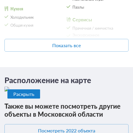
Пазлы
Кухня
Холодильник
Сервисы
Общая кухня
11 фото
Прачечная / химчистка
Экскурсионное
Полулюкс
Подробнее
обслуживание
Показать все
2
22м
Телевизор
Курение на всей территории
запрещено
Ванная комната в номере
Общая ванная комната
Сплит-система
Проживание без питания
Расположение на карте
2 500
Раскрыть
ЗА НОЧЬ ДЛЯ 1 ГОСТЯ
Также вы можете посмотреть другие
объекты в Московской области
Посмотреть 2022 объекта