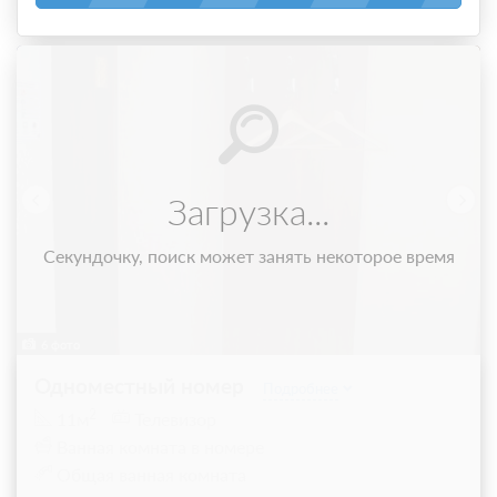
6 фото
Одноместный номер
Подробнее
2
11м
Телевизор
Ванная комната в номере
Общая ванная комната