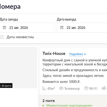
омера
Дата заезда
Дата выезда
Даты неизвестны
Twix-House
Подробнее
Комфортный дом с сауной и уличной ку
территории с мангальной зоной и беседк
Стильный дизайн и продуманность в ка
Здесь тепло зимой и прохладно летом.
Взимается залог 5000 ₽.
20 фото
2
40м
Телевизор
Wi-Fi
2 гостя
Моментальное подтверждение