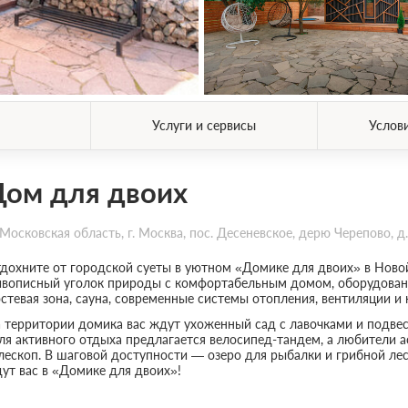
Услуги и сервисы
Услов
ом для двоих
Московская область, г. Москва, пос. Десеневское, дерю Черепово, д
дохните от городской суеты в уютном «Домике для двоих» в Новой
вописный уголок природы с комфортабельным домом, оборудован
стевая зона, сауна, современные системы отопления, вентиляции и
 территории домика вас ждут ухоженный сад с лавочками и подвесн
я активного отдыха предлагается велосипед-тандем, а любители а
лескоп. В шаговой доступности — озеро для рыбалки и грибной ле
ут вас в «Домике для двоих»!