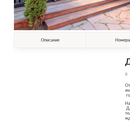
Описание
Номера
Д
От
жи
го
На
Дл
те
жд