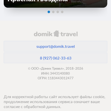
3 гостя
Бронирование по запросу
В стоимость входит:
Базовый. Полный пансион, Включен завтрак, обед и ужин
Бесплатная отмена до 20 августа 2026 23:59; При отмене
после 21 августа 2026 00:00 оплата не возвращается
Требуется внесение предоплаты в течение 2 часов
support@domik.travel
после подтверждения бронирования. Сумма предоплаты
составляет -1 руб.
8 (927) 062-33-63
Недостаточно мест
Забронировать
Сменить кол-во гостей
© ООО «Домик Тревел», 2018–2026
ИНН: 3443140080
ОГРН: 1183443012477
Для корректной работы сайт использует файлы cookie,
продолжение использования сервиса означает ваше
согласие с обработкой данных.