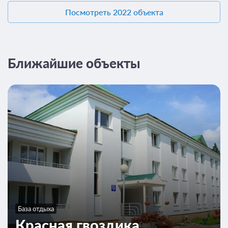
Посмотреть 2022 объекта
Ближайшие объекты
6 фото
Номер категории «Стандарт с тремя
раздельными кроватями»
Подробнее
2
14м
x3 Три односпальных кровати
База отдыха
Телевизор
Красная гвоздика