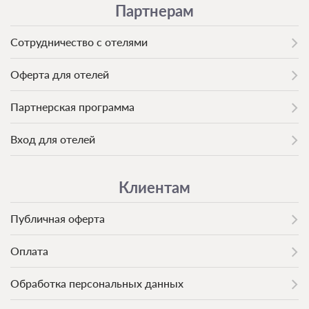
Партнерам
после подтверждения бронирования. Сумма предоплаты
составляет -1 руб.
Сотрудничество с отелями
Недостаточно мест
Забронировать
Сменить кол-во гостей
Оферта для отелей
Партнерская программа
Вход для отелей
Клиентам
Публичная оферта
Оплата
Обработка персональных данных
7 фото
Номер категории «Семейный