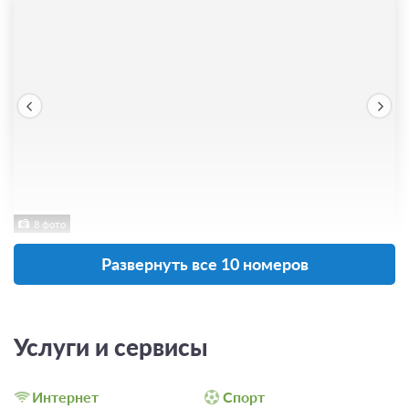
8 фото
Номер категории «Семейный
Развернуть все 10 номеров
двухкомнатный»
Подробнее
2
28м
Телевизор
Услуги и сервисы
3 гостя
Бронирование по запросу
Интернет
Спорт
В стоимость входит: