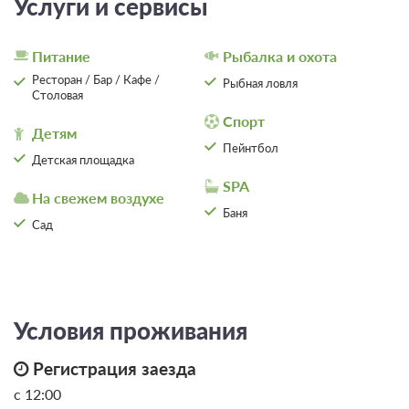
Услуги и сервисы
составляет 1111 руб.
11 112
Питание
Рыбалка и охота
Ресторан / Бар / Кафе /
Рыбная ловля
Столовая
Еще 2 тарифа
Спорт
Детям
всего 5 предложений
Пейнтбол
Детская площадка
SPA
На свежем воздухе
Баня
Сад
Условия проживания
Регистрация заезда
с 12:00