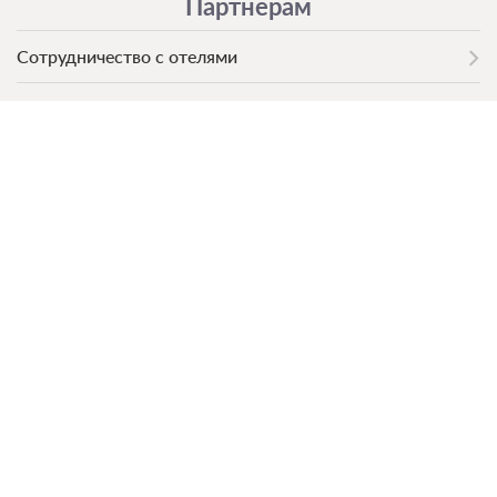
Партнерам
Сотрудничество с отелями
Оферта для отелей
Партнерская программа
Вход для отелей
Клиентам
Публичная оферта
Оплата
Обработка персональных данных
Блог