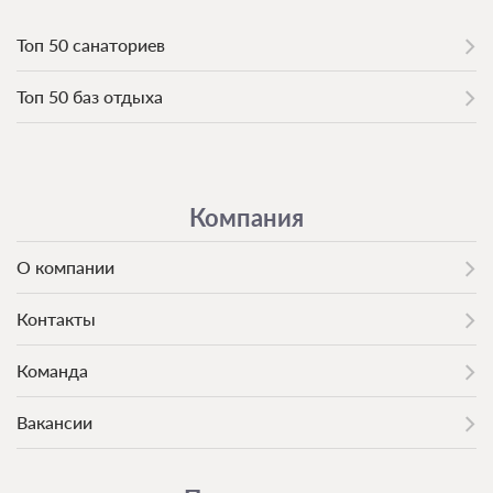
Без рыбалки, Без питания
При отмене оплата не возвращается
Топ 50 санаториев
Требуется внесение предоплаты в течение 2 часов
после подтверждения бронирования. Сумма предоплаты
Топ 50 баз отдыха
составляет 1444 руб.
14 445
Компания
О компании
Контакты
Команда
Вакансии