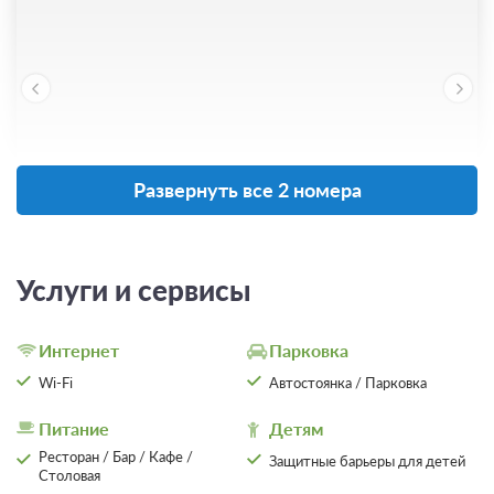
Развернуть все 2 номера
15 фото
Апартаменты Делюкс
Подробнее
Услуги и сервисы
2
47м
Телевизор
Ванная комната в номере
Интернет
Парковка
Общая ванная комната
Wi-Fi
Автостоянка / Парковка
Проживание без питания
Питание
Детям
Ресторан / Бар / Кафе /
Защитные барьеры для детей
3 700
Столовая
ЗА НОЧЬ ДЛЯ 1 ГОСТЯ