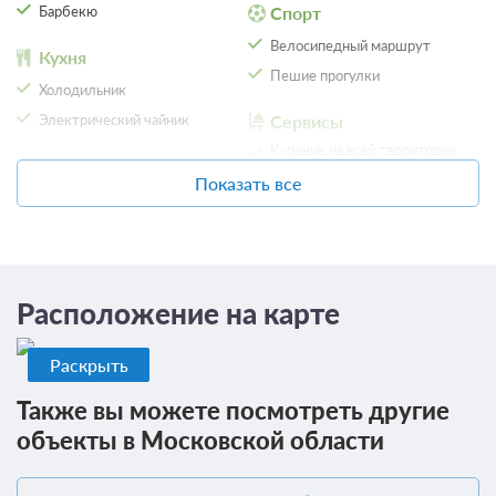
Барбекю
Спорт
Велосипедный маршрут
Кухня
Проживание без питания
Пешие прогулки
Холодильник
4 300
Электрический чайник
Сервисы
ЗА НОЧЬ ДЛЯ 1 ГОСТЯ
Курение на всей территории
запрещено
Показать все
Проживание без питания
3 800
ЗА НОЧЬ ДЛЯ 1 ГОСТЯ
Расположение на карте
Еще 1 тариф
всего 4 предложения
Раскрыть
Также вы можете посмотреть другие
объекты в Московской области