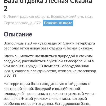
База отдыха Лесная Сказка
2
Ленинградская область, Всеволожский р-н, г.с.п.
Сертоловское, д. 379
Показать на карте
Описание
Всего лишь в 20 минутах езды от Санкт-Петербурга
располагается новая база отдыха «Лесная сказка».
Здесь вы можете насладиться природой и свежим
воздухом, расслабиться в уютной атмосфере и ни в
чём не знать нужды! В доме есть оборудованная
кухня, санузел, электричество, отопление, телевизор
и Wi-Fi.
На территории базы находится уютный дворик с
костровой зоной, беседкой и волейбольной
площадкой, песочница, а также специальный мини-
зоопарк «Живой уголок» с козлятами, который
особенно понравится детям. Есть дровяная баня,