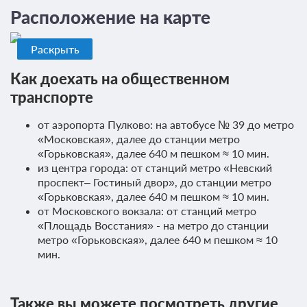
Расположение на карте
Завтрак
Требуется предоплата
Раскрыть
Как доехать на общественном
Проживание без питания
транспорте
Требуется предоплата
от аэропорта Пулково: на автобусе № 39 до метро
«Московская», далее до станции метро
«
Горьковская
», далее 640 м пешком ≈ 10 мин.
из центра города: от станций метро «
Невский
проспект– Гостиный двор
», до станции метро
«
Горьковская
», далее 640 м пешком ≈ 10 мин.
от
Московского вокзала
: от станций метро
«Площадь Восстания» - на метро до станции
метро «
Горьковская
», далее 640 м пешком ≈ 10
мин.
Также вы можете посмотреть другие