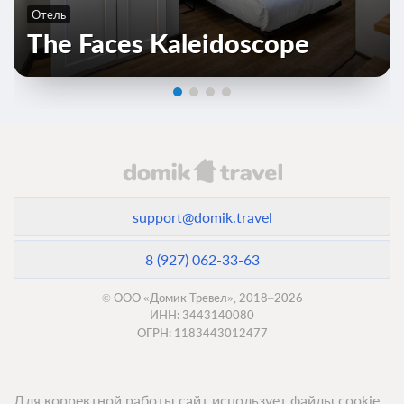
Отель
The Faces Kaleidoscope
5 фото
support@domik.travel
Студия 2-местная 1-комнатная DBL/TWIN
Подробнее
8 (927) 062-33-63
2
18м
© ООО «Домик Тревел», 2018–2026
ИНН: 3443140080
Завтрак
ОГРН: 1183443012477
Требуется предоплата
Для корректной работы сайт использует файлы cookie,