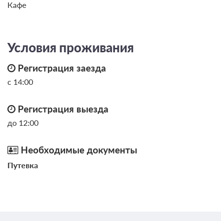
Кафе
Условия проживания
Регистрация заезда
с 14:00
Регистрация выезда
до 12:00
Необходимые документы
Путевка
8 фото
Студио 2-местная 1-комнатная Смарт
DBL
Подробнее
2
16м