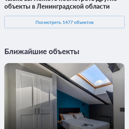
объекты в Ленинградской области
13 фото
Посмотреть 1477 объектов
Апартаменты 3-местные 1-комнатные
улучшенные DBL+SGL
Подробнее
2
20м
Ближайшие объекты
Завтрак
Требуется предоплата
Проживание без питания
Требуется предоплата