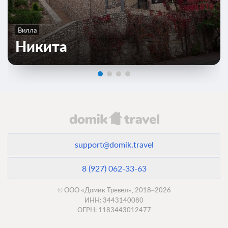
Вилла
Никита
support@domik.travel
8 (927) 062-33-63
© ООО «Домик Тревел», 2018–2026
ИНН: 3443140080
ОГРН: 1183443012477