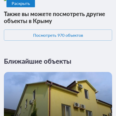
Общая ванная комната
Сплит-система
Раскрыть
Также вы можете посмотреть другие
Завтрак
объекты в Крыму
15 280
ЗА НОЧЬ ДЛЯ 1 ГОСТЯ
Посмотреть 970 объектов
Ближайшие объекты
6 фото