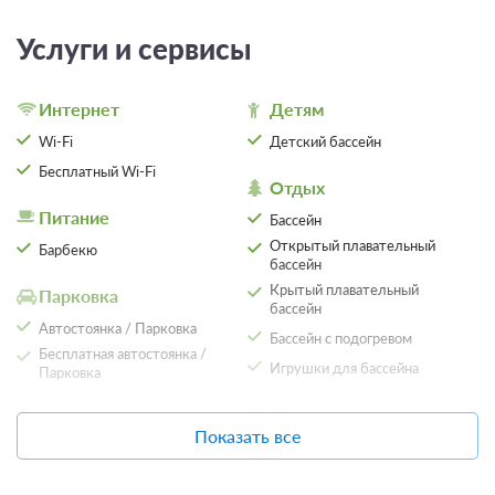
Услуги и сервисы
Интернет
Детям
Wi-Fi
Детский бассейн
Бесплатный Wi-Fi
Отдых
Питание
Бассейн
Открытый плавательный
Барбекю
бассейн
Крытый плавательный
Парковка
бассейн
5 фото
Автостоянка / Парковка
Бассейн с подогревом
Полулюкс
Подробнее
Бесплатная автостоянка /
Игрушки для бассейна
Парковка
Телевизор
Ванная комната в номере
Общая ванная комната
Сплит-система
Сервисы
Показать все
Прачечная / химчистка
Завтрак