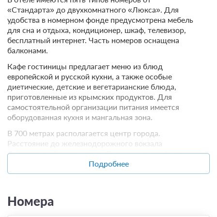
«Стандарта» до двухкомнатного «Люкса». Для
удобства в номерном фонде предусмотрена мебель
для сна и отдыха, кондиционер, шкаф, телевизор,
бесплатный интернет. Часть номеров оснащена
балконами.
Кафе гостиницы предлагает меню из блюд
европейской и русской кухни, а также особые
диетические, детские и вегетарианские блюда,
приготовленные из крымских продуктов. Для
самостоятельной организации питания имеется
оборудованная кухня и мангальная зона.
В 700 метрах располагается центр города.
Расстояние до железнодорожного вокзала
составляет 60 километров. Путь до моря займет не
более 15 минут ходьбы. Пляж находится в 800
Подробнее
метрах. В 0,7 км лежит долина Капсель, а также
расположен парк отдыха.
Номера