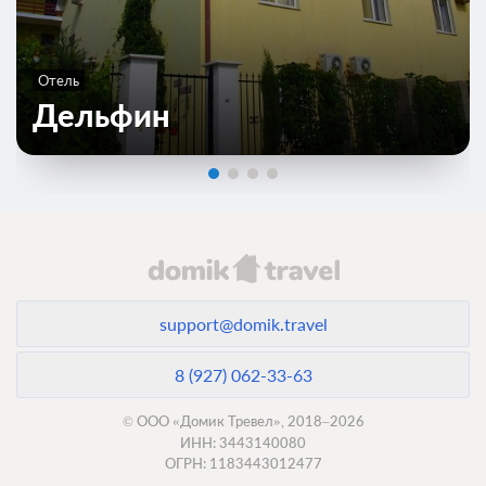
Люкс (2-комнатный)
Подробнее
Телевизор
Ванная комната в номере
Отель
Общая ванная комната
Сплит-система
Дельфин
Завтрак
17 400
ЗА НОЧЬ ДЛЯ 1 ГОСТЯ
support@domik.travel
8 (927) 062-33-63
© ООО «Домик Тревел», 2018–2026
ИНН: 3443140080
ОГРН: 1183443012477