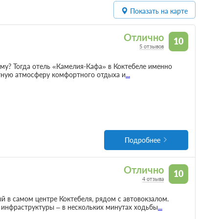
Показать на карте
Отлично
10
5 отзывов
му? Тогда отель «Камелия-Кафа» в Коктебеле именно
ботную атмосферу комфортного отдыха и
...
Подробнее
Отлично
10
4 отзыва
 в самом центре Коктебеля, рядом с автовокзалом.
инфраструктуры – в нескольких минутах ходьбы
...