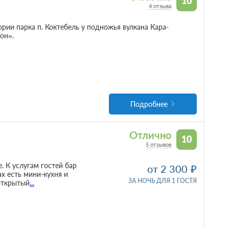
10
4 отзыва
рии парка п. Коктебель у подножья вулкана Кара-
он».
Подробнее
Отлично
10
5 отзывов
 К услугам гостей бар
от 2 300
х есть мини-кухня и
ЗА НОЧЬ ДЛЯ 1 ГОСТЯ
 открытый
...