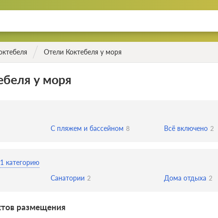
октебеля
Отели Коктебеля у моря
ебеля у моря
С пляжем и бассейном
Всё включено
8
2
1 категорию
Санатории
Дома отдыха
2
2
ктов размещения