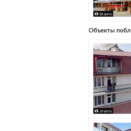
86 фото
Объекты побл
10 фото