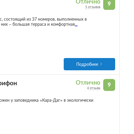
Отлично
9
5 отзывов
с, состоящий из 37 номеров, выполненных в
 них – большая терраса и комфортная
...
Подробнее
грифон
Отлично
9
4 отзыва
жен у заповедника «Кара-Даг» в экологически