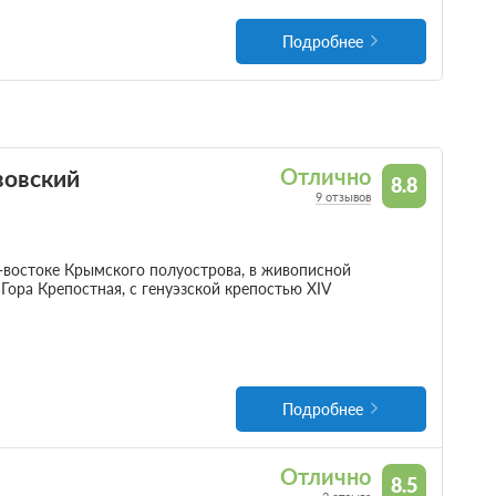
Подробнее
вовский
Отлично
8.8
9 отзывов
-востоке Крымского полуострова, в живописной
 Гора Крепостная, с генуэзской крепостью ХIV
Подробнее
Отлично
8.5