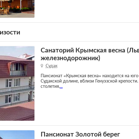
изости
Санаторий Крымская весна (Ль
железнодорожник)
Судак
Пансионат «Крымская весна» находится на юго
Судакской долине, вблизи Генуэзской крепости.
столетия,
...
Пансионат Золотой берег