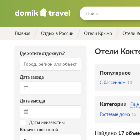
Главная
Отдых в России
Отели Крыма
Отели К
Отели Кокт
Где хотите отдохнуть?
Популярное
Дата заезда
С бассейном
10
Дата выезда
Категории
Еще 
Гостевые дома
15
Даты неизвестны
Количество гостей
Найдено
17 объе