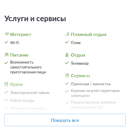
Услуги и сервисы
Интернет
Пляжный отдых
Wi-Fi
Пляж
Питание
Отдых
Возможность
Телевизор
самостоятельного
приготовления пищи
Сервисы
Кухня
Прачечная / химчистка
Курение на всей территории
Электрический чайник
запрещено
Набор посуды
Предоставление швейных
принадлежностей
Микроволновая печь
Запирающиеся шкафчики
Плита
Показать все
Обеденный стол
Местоположение