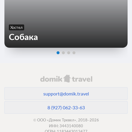
Хостел
Собака
support@domik.travel
8 (927) 062-33-63
© ООО «Домик Тревел», 2018–2026
ИНН: 3443140080
ОГРН: 1183443012477