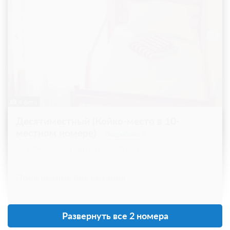
4 фото
Десятиместный (Койко-место в 10-
местном номере)
Подробнее
2
24м
Телевизор
Wi-Fi
Проживание без питания
от 535
ЗА НОЧЬ ДЛЯ 1 ГОСТЯ
Развернуть все 2 номера