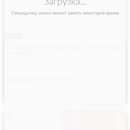
Загрузка...
Секундочку, поиск может занять некоторое время
4 фото
Шестиместный (Койко-место в 6-местном
номере)
Подробнее
2
20м
Телевизор
Wi-Fi
Проживание без питания
от 589
ЗА НОЧЬ ДЛЯ 1 ГОСТЯ