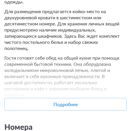
одежды.
Для размещения предлагается койко-место на
двухуровневой кровати в шестиместном или
десятиместном номере. Для хранения личных вещей
предусмотрено наличие индивидуальных,
запирающихся шкафчиков. Здесь Вас ждет комплект
чистого постельного белья и набор свежих
полотенец.
Гости готовят себе обед на общей кухне при помощи
современной бытовой техники. Она оборудована
холодильником микроволновой печью, плитой и
включает в себя кухонные принадлежности. В
шаговой доступности, работает несколько
ресторанов и кафе с хорошим выбором блюд и
напитков.
Прогулка до побережья Черного моря займет пару
Подробнее
минут. В качестве развлечения можно посетить
музей Подземный Севастополь и сквер им. Бузина,
которые в 0,4 км.
Номера