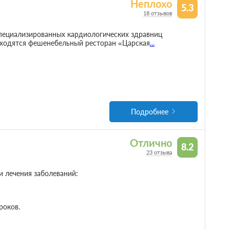
Неплохо
5.3
18 отзывов
пециализированных кардиологических здравниц
аходятся фешенебельный ресторан «Царская
...
Подробнее
Отлично
8.2
23 отзыва
и лечения заболеваний:
роков.