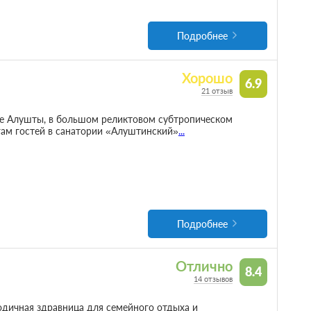
Подробнее
Хорошо
6.9
21 отзыв
е Алушты, в большом реликтовом субтропическом
угам гостей в санатории «Алуштинский»
...
Подробнее
Отлично
8.4
14 отзывов
одичная здравница для семейного отдыха и