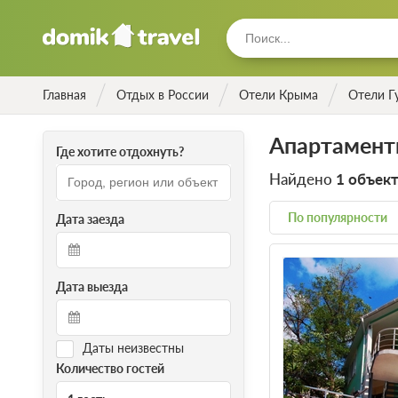
Главная
Отдых в России
Отели Крыма
Отели Г
Апартамент
Где хотите отдохнуть?
Найдено
1 объек
По популярности
Дата заезда
Дата выезда
Даты неизвестны
Количество гостей