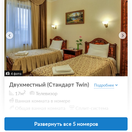
4 фото
Двухместный (Стандарт Twin)
Подробнее
2
17м
Телевизор
Ванная комната в номере
Общая ванная комната
Сплит-система
Развернуть все 5 номеров
Проживание без питания