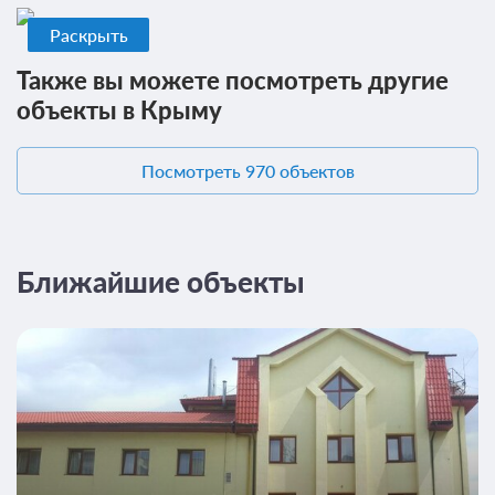
7 фото
Раскрыть
Полулюкс
Подробнее
Также вы можете посмотреть другие
2
25м
Телевизор
объекты в Крыму
Ванная комната в номере
Сплит-система
Посмотреть 970 объектов
Проживание без питания
5 500
ЗА НОЧЬ ДЛЯ 1 ГОСТЯ
Ближайшие объекты