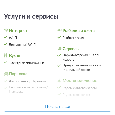
3 950
ЗА НОЧЬ ДЛЯ 1 ГОСТЯ
Услуги и сервисы
Интернет
Рыбалка и охота
Wi-Fi
Рыбная ловля
Бесплатный Wi-Fi
Сервисы
Кухня
Парикмахерская / Салон
красоты
Электрический чайник
Предоставление утюга и
гладильной доски
Парковка
Местоположение
Автостоянка / Парковка
Бесплатная автостоянка /
Рядом с автовокзалом
5 фото
Парковка
Рядом с вокзалом
Двухместный (Комфорт Twin)
Подробнее
Детям
Показать все
2
21м
Телевизор
Детская площадка
Ванная комната в номере