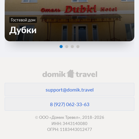
Гостевой дом
Дубки
support@domik.travel
8 (927) 062-33-63
© ООО «Домик Тревел», 2018–2026
ИНН: 3443140080
ОГРН: 1183443012477