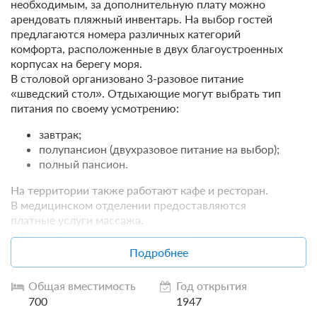
необходимым, за дополнительную плату можно
арендовать пляжный инвентарь. На выбор гостей
предлагаются номера различных категорий
комфорта, расположенные в двух благоустроенных
корпусах на берегу моря.
В столовой организовано 3-разовое питание
«шведский стол». Отдыхающие могут выбрать тип
питания по своему усмотрению:
завтрак;
полупансион (двухразовое питание на выбор);
полный пансион.
На территории также работают кафе и ресторан.
В медицинском отделении предоставляются
платные услуги массажа.
На территории отеля расположены:
Подробнее
теннисные корты;
столы для настольного тенниса;
Общая вместимость
Год открытия
открытый бассейн работает в летний период (для
700
1947
номеров высшей и первой категорий входит в