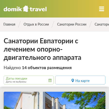
Главная
Отдых в России
Санатории России
Санатор
Санатории Евпатории с
лечением опорно-
двигательного аппарата
Найдено
14 объектов размещения
Даты поездки
На карте
Даты не выбраны