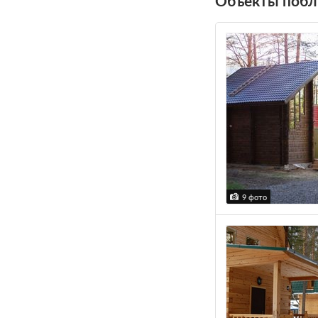
Объекты побл
9 фото