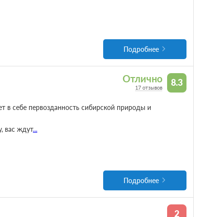
Подробнее
Отлично
8.3
17 отзывов
ет в себе первозданность сибирской природы и
, вас ждут
...
Подробнее
2