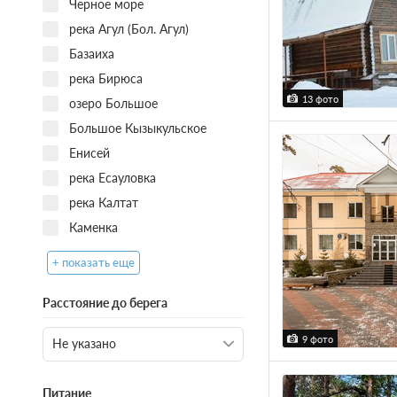
Черное море
река Агул (Бол. Агул)
Базаиха
река Бирюса
13 фото
озеро Большое
Большое Кызыкульское
Енисей
река Есауловка
река Калтат
Каменка
+ показать еще
Расстояние до берега
9 фото
Питание