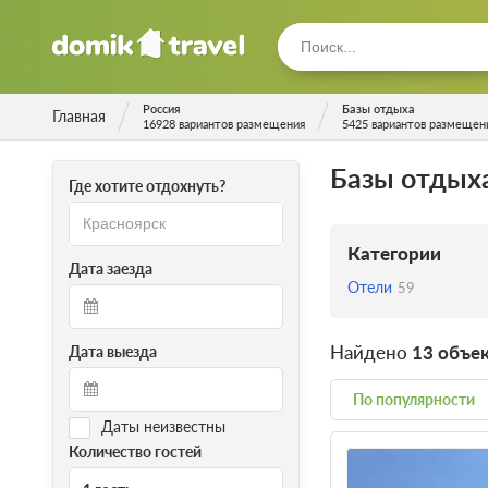
Россия
Базы отдыха
Главная
16928 вариантов размещения
5425 вариантов размещен
Базы отдых
Где хотите отдохнуть?
Категории
Дата заезда
Отели
59
Найдено
13 объе
Дата выезда
По популярности
Даты неизвестны
Количество гостей