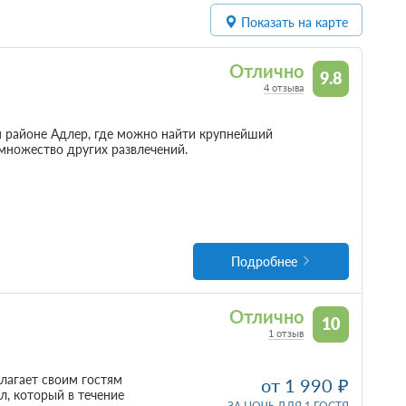
Показать на карте
Отлично
9.8
4 отзыва
 районе Адлер, где можно найти крупнейший
 множество других развлечений.
Подробнее
Отлично
10
1 отзыв
лагает своим гостям
от 1 990
л, который в течение