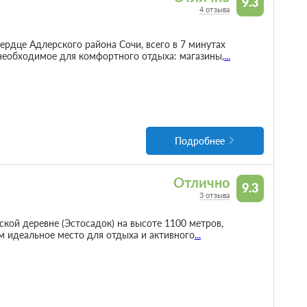
9.3
4 отзыва
рдце Адлерского района Сочи, всего в 7 минутах
 необходимое для комфортного отдыха: магазины,
...
Подробнее
Отлично
9.3
3 отзыва
ой деревне (Эстосадок) на высоте 1100 метров,
ям идеальное место для отдыха и активного
...