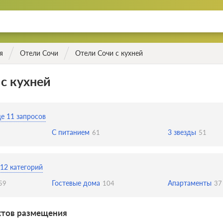
я
Отели Сочи
Отели Сочи с кухней
с кухней
е 11 запросов
С питанием
3 звезды
61
51
12 категорий
Гостевые дома
Апартаменты
59
104
37
ктов размещения