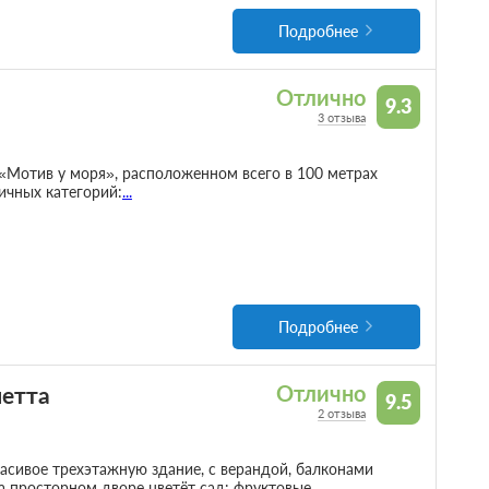
Подробнее
Отлично
9.3
3 отзыва
Мотив у моря», расположенном всего в 100 метрах
ичных категорий:
...
Подробнее
иетта
Отлично
9.5
2 отзыва
асивое трехэтажную здание, с верандой, балконами
а просторном дворе цветёт сад: фруктовые
...