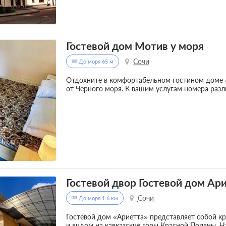
Гостевой дом Мотив у моря
Сочи
До моря 65 м
Отдохните в комфортабельном гостином доме «
от Черного моря. К вашим услугам номера разл
Гостевой двор Гостевой дом Ар
Сочи
До моря 1.6 км
Гостевой дом «Ариетта» представляет собой кр
и видом на кавказские горы Красной Поляны. Н