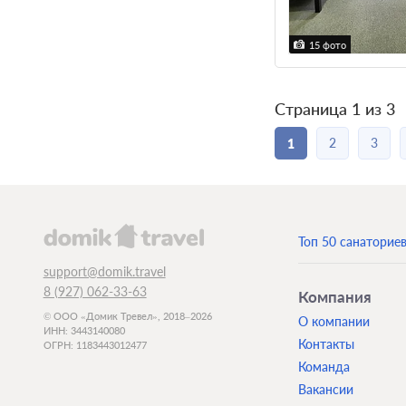
15 фото
Страница 1 из 3
2
3
1
Топ 50 санаторие
support@domik.travel
8 (927) 062-33-63
Компания
© ООО «Домик Тревел», 2018–2026
О компании
ИНН: 3443140080
Контакты
ОГРН: 1183443012477
Команда
Вакансии