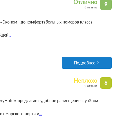
Отлично
9
3 отзыва
 «Эконом» до комфортабельных номеров класса
бщей
...
Подробнее
Неплохо
6
2 отзыва
ryHotel» предлагает удобное размещение с учётом
от морского порта и
...