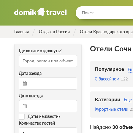
Главная
Отдых в России
Отели Краснодарского кра
Отели Сочи 
Где хотите отдохнуть?
Популярное
Ещ
Дата заезда
С бассейном
122
Дата выезда
Категории
Еще 
Курортные отели
2
Даты неизвестны
Количество гостей
Найдено
30 объе