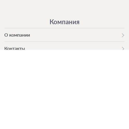
Компания
О компании
Контакты
Команда
Вакансии
Партнерам
Сотрудничество с отелями
Оферта для отелей