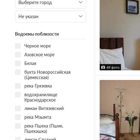
Водоемы поблизости
Черное море
Азовское море
Белая
49 фото
бухта Новороссийская
(Цемесская)
река Грязевка
водохранилище
Краснодарское
лиман Витязевский
река Мзымта
река Пшеха (Пшик,
Пшехашка)
лиман Сладкий