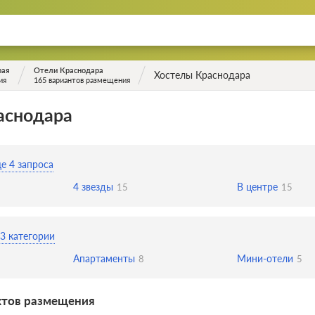
рая
Отели Краснодара
Хостелы Краснодара
ия
165 вариантов размещения
аснодара
е 4 запроса
4 звезды
В центре
15
15
3 категории
Апартаменты
Мини-отели
8
5
ктов размещения