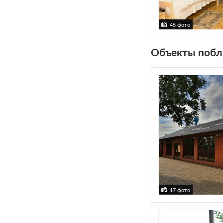
45 фото
Объекты побл
17 фото