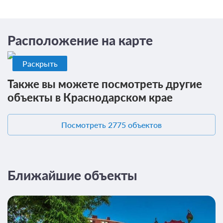
Детская площадка
Первая береговая линия
Игровая комната
Сервисы
Детские телеканалы
Расположение на карте
Прачечная / химчистка
На свежем воздухе
Общие
Раскрыть
Терраса
Места для курения
Сад
Также вы можете посмотреть другие
объекты в Краснодарском крае
Местоположение
Рыбалка и охота
Вид на море
Рыбная ловля
Посмотреть 2775 объектов
Вид на сад
Ближайшие объекты