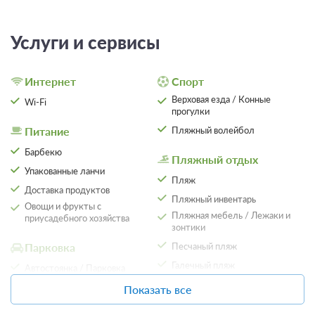
Услуги и сервисы
Интернет
Спорт
Верховая езда / Конные
Wi-Fi
прогулки
Питание
Пляжный волейбол
Барбекю
Пляжный отдых
Упакованные ланчи
Пляж
Доставка продуктов
Пляжный инвентарь
Овощи и фрукты с
Пляжная мебель / Лежаки и
приусадебного хозяйства
зонтики
Парковка
Песчаный пляж
Галечный пляж
Автостоянка / Парковка
Собственный пляж
Показать все
Детям
С выходом к морю