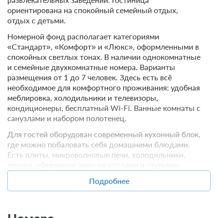
ориентирована на спокойный семейный отдых,
отдых с детьми.
Номерной фонд располагает категориями
«Стандарт», «Комфорт» и «Люкс», оформленными в
спокойных светлых тонах. В наличии однокомнатные
и семейные двухкомнатные номера. Варианты
размещения от 1 до 7 человек. Здесь есть всё
необходимое для комфортного проживания: удобная
меблировка, холодильники и телевизоры,
кондиционеры, бесплатный Wi-Fi. Ванные комнаты с
санузлами и набором полотенец.
Для гостей оборудован современный кухонный блок,
где можно побаловать себя домашними блюдами.
Есть плиты, микроволновые печи, холодильники,
посуда, обеденные зоны со столами и стульями.
Рядом, на набережной, находится множество мест
Подробнее
общественного питания.
Территория облагорожена зеленью и цветниками.
Автомобили можно оставить на парковке.