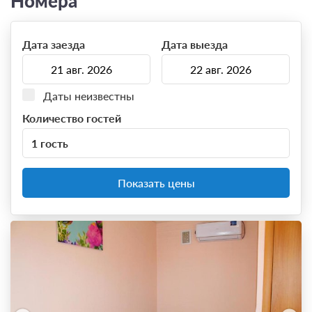
Номера
В непосредственной близости — Таганрогская
набережная, аквапарк, дельфинарий, Приморский
парк с аттракционами, а также Городской парк им.
Дата заезда
Дата выезда
Поддубного. Ближайшая достопримечательность —
Ейская коса, песчаная полоса, уходящая в Азовское
море на несколько километров.
Даты неизвестны
Количество гостей
1 гость
Показать цены