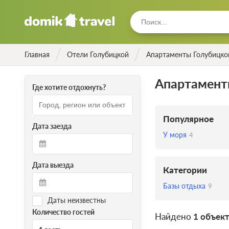
Главная
Отели Голубицкой
Апартаменты Голубицко
Апартамент
Где хотите отдохнуть?
Популярное
Дата заезда
У моря
4
Дата выезда
Категории
Базы отдыха
9
Даты неизвестны
Количество гостей
Найдено
1 объек