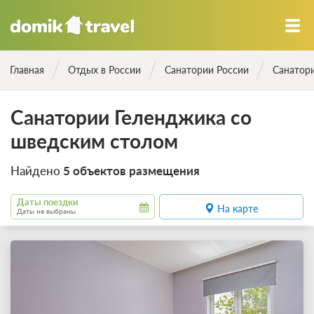
Главная
Отдых в России
Санатории России
Санатор
Санатории Геленджика со
шведским столом
Найдено
5 объектов размещения
Даты поездки
На карте
Даты не выбраны