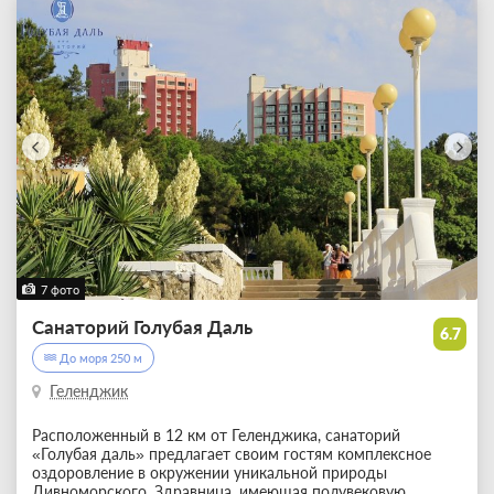
7 фото
Санаторий Голубая Даль
6.7
До моря 250 м
Геленджик
Расположенный в 12 км от Геленджика, санаторий
«Голубая даль» предлагает своим гостям комплексное
оздоровление в окружении уникальной природы
Дивноморского. Здравница, имеющая полувековую
...