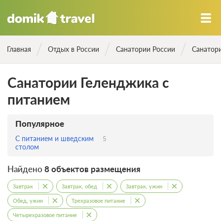
Главная
Отдых в России
Санатории России
Санатор
Санатории Геленджика с
питанием
Популярное
С питанием и шведским
5
столом
Найдено
8 объектов размещения
Завтрак
Завтрак, обед
Завтрак, ужин
Обед, ужин
Трехразовое питание
Четырехразовое питание