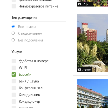
10 фото
Четырехразовое питание
Тип размещения
Все номера
С подселением
Без подселения
Услуги
Удобства в номере
Wi-Fi
7 фото
Бассейн
Баня / Сауна
Конференц-зал
Холодильник
Кондиционер