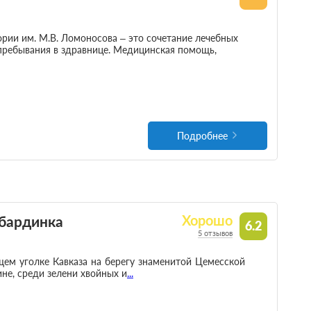
ории им. М.В. Ломоносова – это сочетание лечебных
пребывания в здравнице. Медицинская помощь,
Подробнее
бардинка
Хорошо
6.2
5 отзывов
ем уголке Кавказа на берегу знаменитой Цемесской
не, среди зелени хвойных и
...