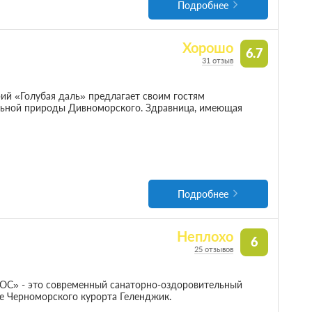
Подробнее
Хорошо
6.7
31 отзыв
ий «Голубая даль» предлагает своим гостям
льной природы Дивноморского. Здравница, имеющая
Подробнее
Неплохо
6
25 отзывов
С» - это современный санаторно-оздоровительный
е Черноморского курорта Геленджик.