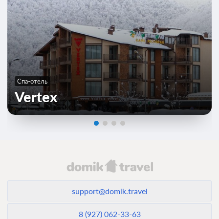
Спа-отель
Vertex
support@domik.travel
8 (927) 062-33-63