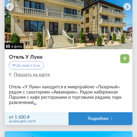
6 фото
Отель У Луки
9
До моря 1.0 км
Показать на карте
Отель «У Луки» находится в микрорайоне «Лазурный»
рядом с санаторием «Аквамарин». Рядом набережная
Паралия с кафе ресторанами и торговыми рядами, парк
развлечений
...
от 1 600
Подробнее
ЗА НОЧЬ ДЛЯ 1 ГОСТЯ