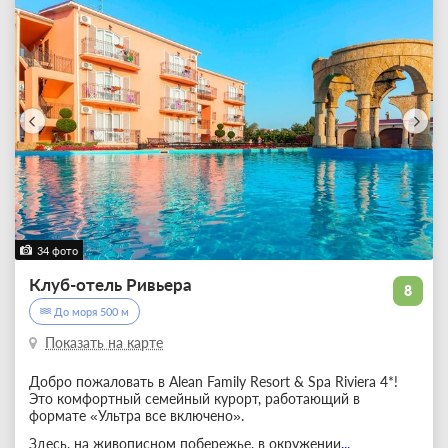
34 фото
Клуб-отель Ривьера
8
До моря 500 м
Показать на карте
Добро пожаловать в Alean Family Resort & Spa Riviera 4*!
Это комфортный семейный курорт, работающий в
формате «Ультра все включено».
Здесь, на живописном побережье, в окружении
...